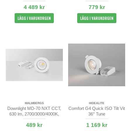
4 489 kr
779 kr
LÄGG I VARUKORGEN
LÄGG I VARUKORGEN
MALMBERGS
HIDEALITE
Downlight MD-70 NXT CCT,
Comfort G4 Quick ISO Tilt Vit
630 lm, 2700/3000/4000K,
36° Tune
230V, IP44
489 kr
1 169 kr