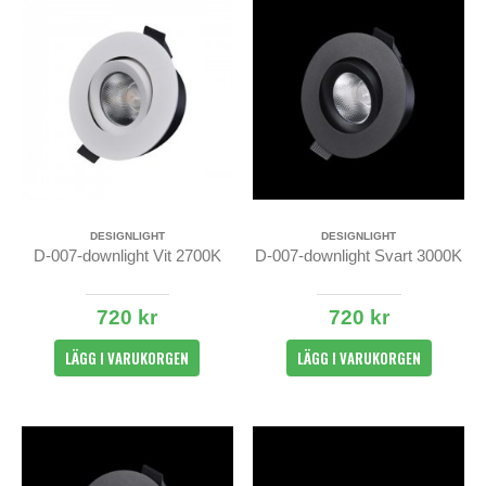
DESIGNLIGHT
DESIGNLIGHT
D-007-downlight Vit 2700K
D-007-downlight Svart 3000K
720 kr
720 kr
LÄGG I VARUKORGEN
LÄGG I VARUKORGEN