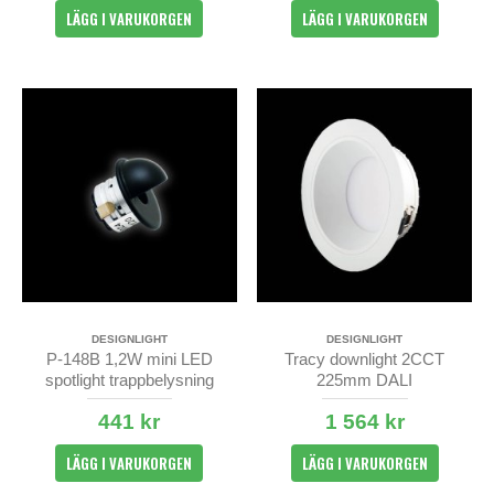
LÄGG I VARUKORGEN
LÄGG I VARUKORGEN
DESIGNLIGHT
DESIGNLIGHT
P-148B 1,2W mini LED
Tracy downlight 2CCT
spotlight trappbelysning
225mm DALI
441 kr
1 564 kr
LÄGG I VARUKORGEN
LÄGG I VARUKORGEN