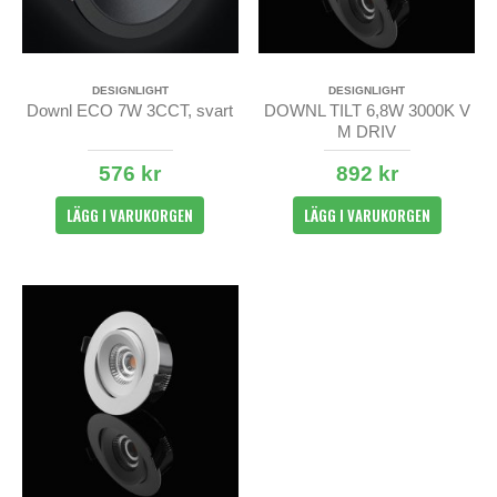
DESIGNLIGHT
DESIGNLIGHT
Downl ECO 7W 3CCT, svart
DOWNL TILT 6,8W 3000K V
M DRIV
576 kr
892 kr
LÄGG I VARUKORGEN
LÄGG I VARUKORGEN