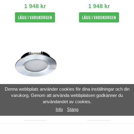
1 948 kr
1 948 kr
LÄGG I VARUKORGEN
LÄGG I VARUKORGEN
Denna webbplats använder cookies för dina inställningar och din
varukorg. Genom att använda webbplatsen godkänner du
användandet av cookies.
DESIGNLIGHT
HIDEALITE
Info
Stäng
LED puck Silver 3,5W 3000K
Comfort G3 Tilt Vit 7,5W
326 kr
988 kr