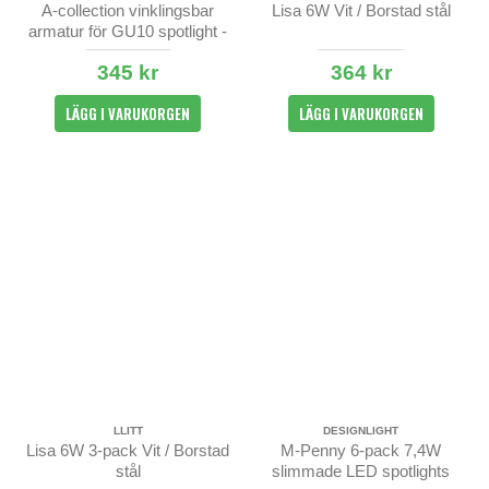
A-collection vinklingsbar
Lisa 6W Vit / Borstad stål
armatur för GU10 spotlight -
Vit - IP44
345 kr
364 kr
LÄGG I VARUKORGEN
LÄGG I VARUKORGEN
LLITT
DESIGNLIGHT
Lisa 6W 3-pack Vit / Borstad
M-Penny 6-pack 7,4W
stål
slimmade LED spotlights