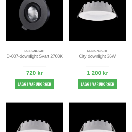
DESIGNLIGHT
DESIGNLIGHT
D-007-downlight Svart 2700K
City downlight 36W
720 kr
1 200 kr
LÄGG I VARUKORGEN
LÄGG I VARUKORGEN