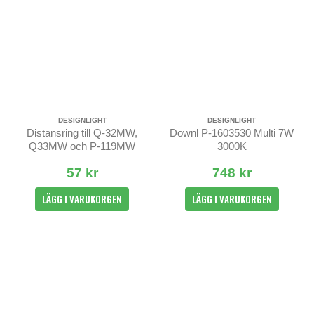
DESIGNLIGHT
DESIGNLIGHT
Distansring till Q-32MW,
Downl P-1603530 Multi 7W
Q33MW och P-119MW
3000K
57 kr
748 kr
LÄGG I VARUKORGEN
LÄGG I VARUKORGEN