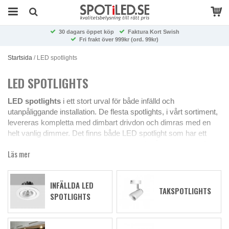
30 dagars öppet köp
Faktura Kort Swish
Fri frakt över 999kr (ord. 99kr)
Startsida
/
LED spotlights
LED SPOTLIGHTS
LED spotlights
i ett stort urval för både infälld och
utanpåliggande installation. De flesta spotlights, i vårt sortiment,
levereras kompletta med dimbart drivdon och dimras med en
helt vanlig dimmer. Det finns både LED spotlight som har ett
varmvitt ljus, ett svalare neutralvitt ljus och sådana som är Dim-
Läs mer
to-warm. Dim-to-warm är förhållandevis nytt och gör att ljuset än
mer motsvarar traditionella spotlights som blir varmare i ljuset
desto mer man dimrar ned ljuset. Dimbara LED spotlights
INFÄLLDA LED
fungerar väldigt bra både som mysbelysning och bra
TAKSPOTLIGHTS
SPOTLIGHTS
allmänbelysning och kan användas i husets alla rum. Fördelarna
med LED spotlights är många, de förbrukar mycket mindre
ström och utvecklar väldigt lite värme jämfört med traditionella