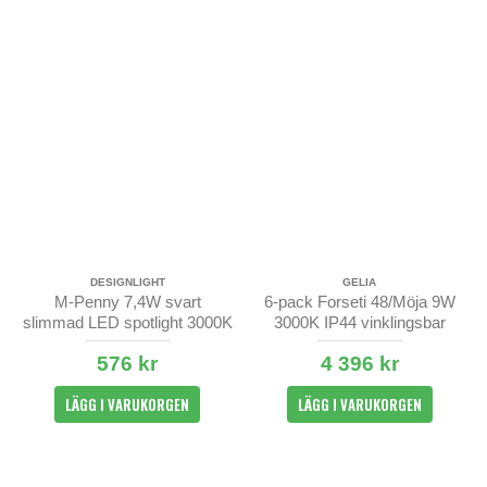
DESIGNLIGHT
GELIA
M-Penny 7,4W svart
6-pack Forseti 48/Möja 9W
slimmad LED spotlight 3000K
3000K IP44 vinklingsbar
IP44
576 kr
4 396 kr
LÄGG I VARUKORGEN
LÄGG I VARUKORGEN