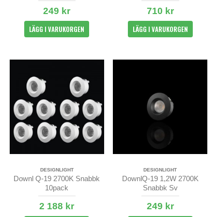
249 kr
710 kr
LÄGG I VARUKORGEN
LÄGG I VARUKORGEN
DESIGNLIGHT
DESIGNLIGHT
Downl Q-19 2700K Snabbk
DownlQ-19 1,2W 2700K
10pack
Snabbk Sv
2 188 kr
249 kr