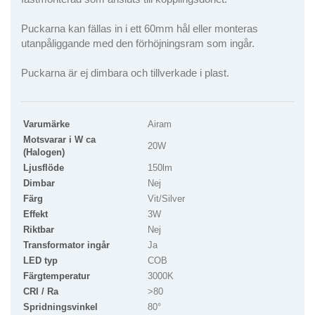
Puckarna kan fällas in i ett 60mm hål eller monteras
utanpåliggande med den förhöjningsram som ingår.
Puckarna är ej dimbara och tillverkade i plast.
Varumärke
Airam
Motsvarar i W ca
20W
(Halogen)
Ljusflöde
150lm
Dimbar
Nej
Färg
Vit/Silver
Effekt
3W
Riktbar
Nej
Transformator ingår
Ja
LED typ
COB
Färgtemperatur
3000K
CRI / Ra
>80
Spridningsvinkel
80°