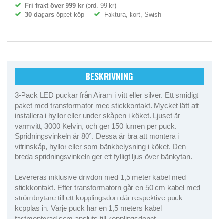
Fri frakt över 999 kr
(ord. 99 kr)
30 dagars
öppet köp
Faktura, kort, Swish
BESKRIVNING
3-Pack LED puckar från Airam i vitt eller silver. Ett smidigt
paket med transformator med stickkontakt. Mycket lätt att
installera i hyllor eller under skåpen i köket. Ljuset är
varmvitt, 3000 Kelvin, och ger 150 lumen per puck.
Spridningsvinkeln är 80°. Dessa är bra att montera i
vitrinskåp, hyllor eller som bänkbelysning i köket. Den
breda spridningsvinkeln ger ett fylligt ljus över bänkytan.
Levereras inklusive drivdon med 1,5 meter kabel med
stickkontakt. Efter transformatorn går en 50 cm kabel med
strömbrytare till ett kopplingsdon där respektive puck
kopplas in. Varje puck har en 1,5 meters kabel
fastmonterad som ansluts till kopplingsdonet.