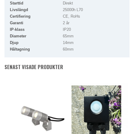
Starttid
Direkt
Livslängd
25000h L70
Certifiering
CE, RoHs
Garanti
2 år
IP-klass
IP20
Diameter
65mm
Djup
14mm
Håltagning
60mm
SENAST VISADE PRODUKTER