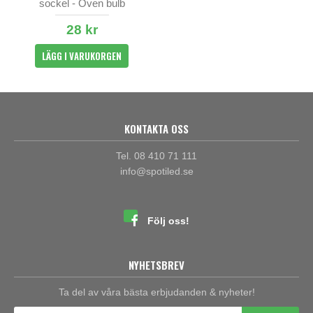
sockel - Oven bulb
28 kr
LÄGG I VARUKORGEN
KONTAKTA OSS
Tel. 08 410 71 111
info@spotiled.se
Följ oss!
NYHETSBREV
Ta del av våra bästa erbjudanden & nyheter!