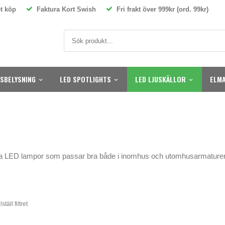
t köp
Faktura Kort Swish
Fri frakt över 999kr (ord. 99kr)
SBELYSNING
LED SPOTLIGHTS
LED LJUSKÄLLOR
ELMA
 LED lampor som passar bra både i inomhus och utomhusarmaturer pe
ställ filtret