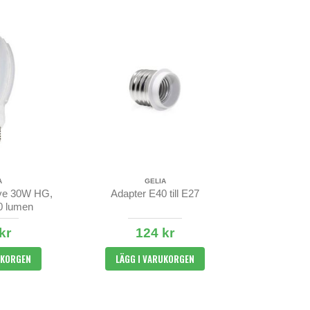
A
GELIA
ve 30W HG,
Adapter E40 till E27
0 lumen
kr
124 kr
UKORGEN
LÄGG I VARUKORGEN