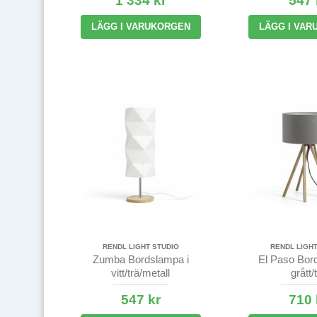
1 334 kr
547 
LÄGG I VARUKORGEN
LÄGG I VAR
RENDL LIGHT STUDIO
RENDL LIGHT
Zumba Bordslampa i
El Paso Bor
vitt/trä/metall
grått/
547 kr
710 