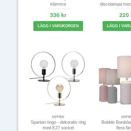
klämma
discolampa med
336 kr
220 
LÄGG I VARUKORGEN
LÄGG I VAR
COTTEX
COTT
Spartan ringo - dekorativ ring
Bubble Bordsl
med E27 sockel
flera fä