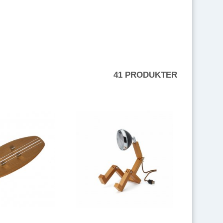
 ha möjlighet att dimra lampan på ett enkelt sätt.
tt ha möjlighet att dimra den.
41 PRODUKTER