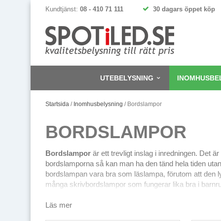
Kundtjänst:
08 - 410 71 111
30 dagars öppet köp
UTEBELYSNING
INOMHUSBE
Startsida
/
Inomhusbelysning
/
Bordslampor
BORDSLAMPOR
Bordslampor
är ett trevligt inslag i inredningen. Det 
bordslamporna så kan man ha den tänd hela tiden utan 
bordslampan vara bra som läslampa, förutom att den ly
många skrivbordslampor som fungerar lika bra i barn
De flesta bordslampor levereras utan ljuskälla och då f
Läs mer
man skall ha den till, vill man främst ha bordslampan
effekt. Skall den användas som läslampa är rekommendat