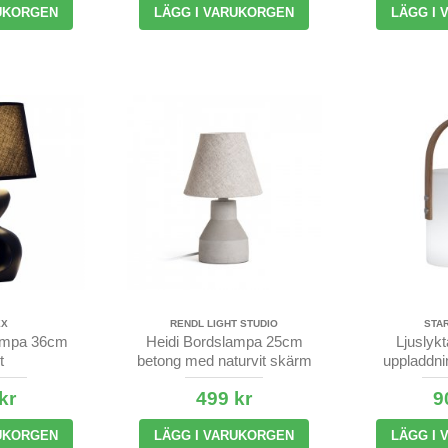
UKORGEN
LÄGG I VARUKORGEN
LÄGG I
EX
RENDL LIGHT STUDIO
STA
ampa 36cm
Heidi Bordslampa 25cm
Ljuslyk
t
betong med naturvit skärm
uppladdnin
kr
499 kr
9
UKORGEN
LÄGG I VARUKORGEN
LÄGG I