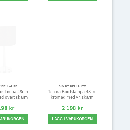
Y BELLALITE
SLV BY BELLALITE
rdslampa 48cm
Tenora Bordslampa 48cm
d svart skärm
kromad med vit skärm
198 kr
2 198 kr
 VARUKORGEN
LÄGG I VARUKORGEN