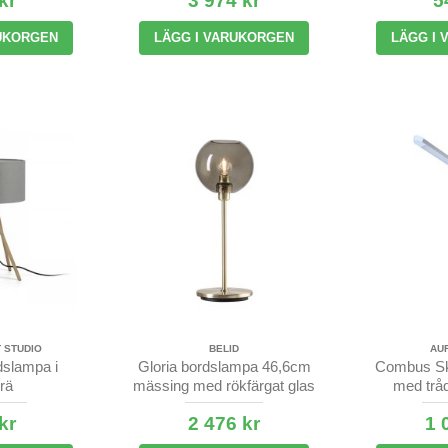
kr
3 974 kr
5
UKORGEN
LÄGG I VARUKORGEN
LÄGG I
 STUDIO
BELID
AU
dslampa i
Gloria bordslampa 46,6cm
Combus Sk
trä
mässing med rökfärgat glas
med tråd
kr
2 476 kr
1 