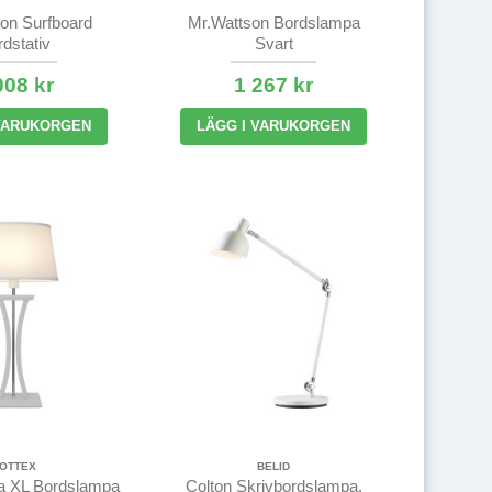
on Surfboard
Mr.Wattson Bordslampa
dstativ
Svart
008 kr
1 267 kr
 VARUKORGEN
LÄGG I VARUKORGEN
OTTEX
BELID
a XL Bordslampa
Colton Skrivbordslampa,