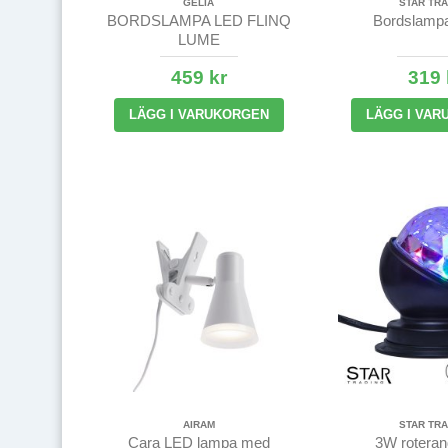
GELIA
STAR TRA
BORDSLAMPA LED FLINQ
Bordslamp
LUME
UPPLADDNINGSBAR IP44
459 kr
319 
LÄGG I VARUKORGEN
LÄGG I VAR
AIRAM
STAR TRA
Cara LED lampa med
3W rotera