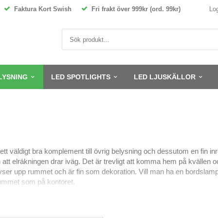
Faktura Kort Swish
Fri frakt över 999kr (ord. 99kr)
Lo
LYSNING
LED SPOTLIGHTS
LED LJUSKÄLLOR
är ett väldigt bra komplement till övrig belysning och dessutom en fin 
att elräkningen drar iväg. Det är trevligt att komma hem på kvällen
ser upp rummet och är fin som dekoration. Vill man ha en bordslampa 
rummet som på kontoret.
ramgår det under varje modell vilken ljuskälla man kan välja till. Utgå
 som dekorationsbelysning så kan man med fördel välja en ljuskälla
ionen att använda en något starkare ljuskälla med ett inte fullt så 