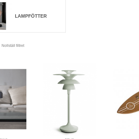
roblem. Det finns sladdimmer som man kan komplettera med om man vill
teras på lampsladden. Då behöver man välja en dimbar ljuskälla för a
LAMPFÖTTER
Nollställ filtret