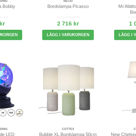
DING
BELID
a Bobby
Bordslampa Picasso
Mr.Watts
Bor
kr
2 716 kr
1 
UKORGEN
LÄGG I VARUKORGEN
LÄGG I
DING
COTTEX
C
nde LED
Bubble XL Bordslampa 50cm
New Chelse