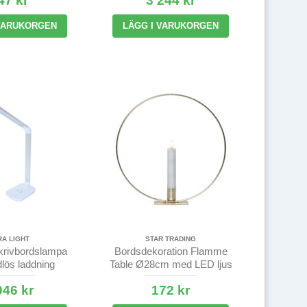
47 kr
3 244 kr
 VARUKORGEN
LÄGG I VARUKORGEN
RA LIGHT
STAR TRADING
rivbordslampa
Bordsdekoration Flamme
lös laddning
Table Ø28cm med LED ljus
15cm
046 kr
172 kr