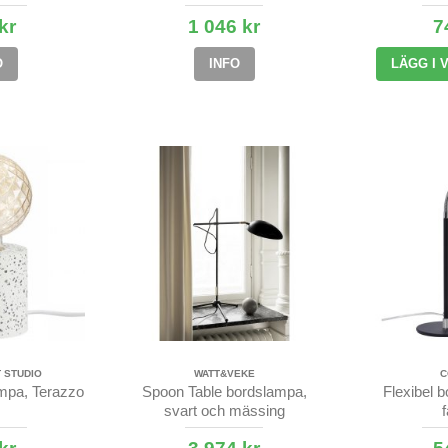
kr
1 046 kr
7
O
INFO
LÄGG I
 STUDIO
WATT&VEKE
C
mpa, Terazzo
Spoon Table bordslampa,
Flexibel 
svart och mässing