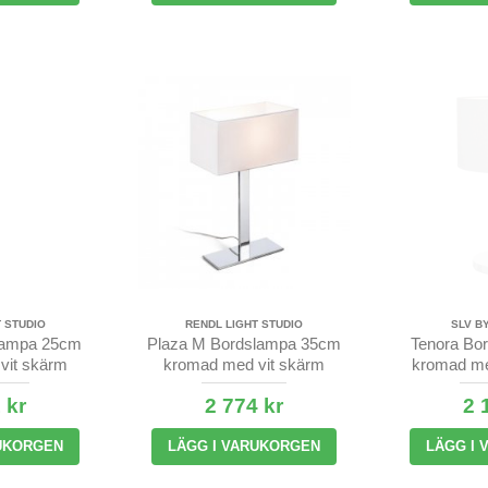
 STUDIO
RENDL LIGHT STUDIO
SLV B
lampa 25cm
Plaza M Bordslampa 35cm
Tenora Bo
vit skärm
kromad med vit skärm
kromad me
 kr
2 774 kr
2 
UKORGEN
LÄGG I VARUKORGEN
LÄGG I