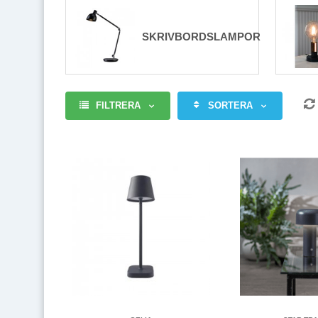
Vill man ha möjlighet att dimra lampan, det är inget p
Både de som sätts direkt i uttaget och sådana som mon
SKRIVBORDSLAMPOR
FILTRERA
SORTERA