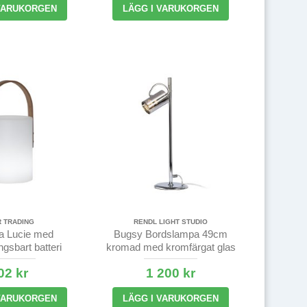
 VARUKORGEN
LÄGG I VARUKORGEN
R TRADING
RENDL LIGHT STUDIO
ta Lucie med
Bugsy Bordslampa 49cm
gsbart batteri
kromad med kromfärgat glas
02 kr
1 200 kr
 VARUKORGEN
LÄGG I VARUKORGEN