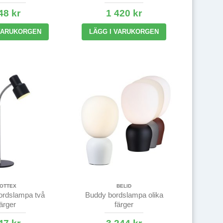
48 kr
1 420 kr
 VARUKORGEN
LÄGG I VARUKORGEN
OTTEX
BELID
bordslampa två
Buddy bordslampa olika
färger
färger