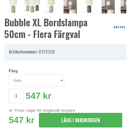
Bubble XL Bordslampa
50cm - Flera Färgval
Artikelnummer:
B1293GR
Färg
547 kr
Finns i lager för omgående leverans
547 kr
LÄGG I VARUKORGEN