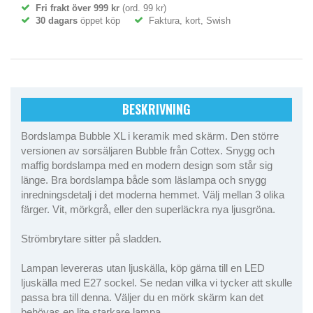
Fri frakt över 999 kr
(ord. 99 kr)
30 dagars
öppet köp
Faktura, kort, Swish
BESKRIVNING
Bordslampa Bubble XL i keramik med skärm. Den större
versionen av sorsäljaren Bubble från Cottex. Snygg och
maffig bordslampa med en modern design som står sig
länge. Bra bordslampa både som läslampa och snygg
inredningsdetalj i det moderna hemmet. Välj mellan 3 olika
färger. Vit, mörkgrå, eller den superläckra nya ljusgröna.
Strömbrytare sitter på sladden.
Lampan levereras utan ljuskälla, köp gärna till en LED
ljuskälla med E27 sockel. Se nedan vilka vi tycker att skulle
passa bra till denna. Väljer du en mörk skärm kan det
behövas en lite starkare lampa.