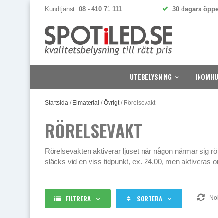
Kundtjänst:
08 - 410 71 111
30 dagars öppe
UTEBELYSNING
INOMHU
Startsida
/
Elmaterial
/
Övrigt
/
Rörelsevakt
RÖRELSEVAKT
Rörelsevakten aktiverar ljuset när någon närmar sig r
släcks vid en viss tidpunkt, ex. 24.00, men aktiveras om
FILTRERA
SORTERA
Noll