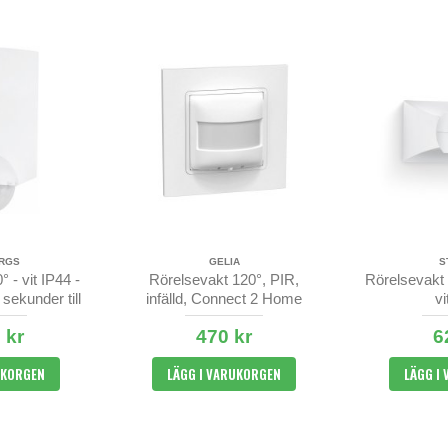
RGS
GELIA
S
 - vit IP44 -
Rörelsevakt 120°, PIR,
Rörelsevakt 
 sekunder till
infälld, Connect 2 Home
vi
uter
 kr
470 kr
6
UKORGEN
LÄGG I VARUKORGEN
LÄGG I