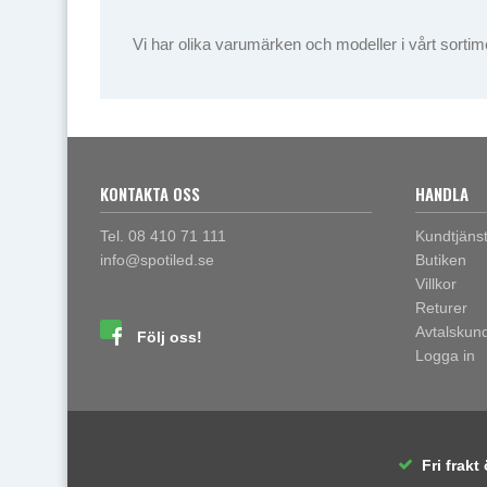
Vi har olika varumärken och modeller i vårt sortimen
KONTAKTA OSS
HANDLA
Tel. 08 410 71 111
Kundtjäns
info@spotiled.se
Butiken
Villkor
Returer
Avtalskun
Följ oss!
Logga in
Fri frakt 