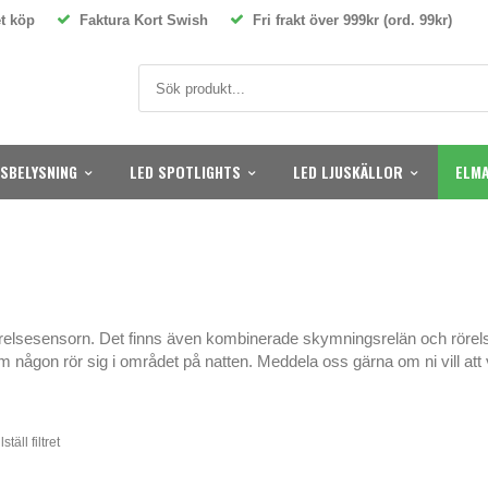
t köp
Faktura Kort Swish
Fri frakt över 999kr (ord. 99kr)
SBELYSNING
LED SPOTLIGHTS
LED LJUSKÄLLOR
ELMA
örelsesensorn. Det finns även kombinerade skymningsrelän och rörels
 någon rör sig i området på natten. Meddela oss gärna om ni vill att vi
ställ filtret