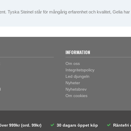
t. Tyska Steinel står för mångårig erfarenhet och kvalitet, Gelia har li
INFORMATION
t
Om oss
Integritetspolicy
Led djungeln
Nyheter
d
Nyhetsbrev
Om cookies
över 999kr (ord. 99kr)
30 dagars öppet köp
Räntefri 