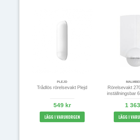
PLEJD
MALMBE
Trådlös rörelsevakt Plejd
Rörelsevakt 270°
inställningsbar 6
10 min
549 kr
1 363
LÄGG I VARUKORGEN
LÄGG I VAR