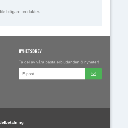
te billigare produkter.
NYHETSBREV
Ta del av våra bästa erbjudanden & nyheter!
delbetalning