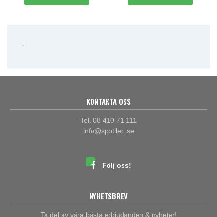
-
KONTAKTA OSS
Tel. 08 410 71 111
info@spotiled.se
Följ oss!
NYHETSBREV
Ta del av våra bästa erbjudanden & nyheter!