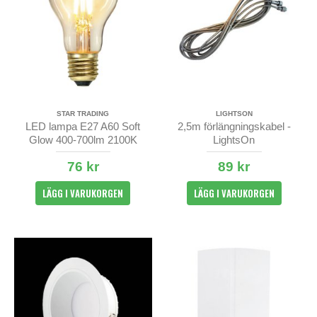
STAR TRADING
LIGHTSON
LED lampa E27 A60 Soft
2,5m förlängningskabel -
Glow 400-700lm 2100K
LightsOn
Dimbar
76 kr
89 kr
LÄGG I VARUKORGEN
LÄGG I VARUKORGEN