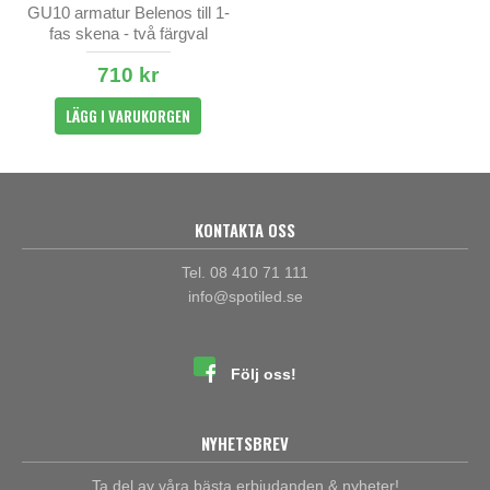
GU10 armatur Belenos till 1-
fas skena - två färgval
710 kr
LÄGG I VARUKORGEN
KONTAKTA OSS
Tel. 08 410 71 111
info@spotiled.se
Följ oss!
NYHETSBREV
Ta del av våra bästa erbjudanden & nyheter!