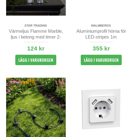
STAR TRADING
MALMBERGS
Värmeljus Flamme Marble,
Aluminiumprofil hörna för
ljus i betong med timer 2-
LED-stripes 1m
pack
utanpåliggande - opal & klar
124 kr
355 kr
LÄGG I VARUKORGEN
LÄGG I VARUKORGEN