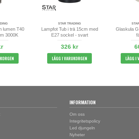
DING
STAR TRADING
STA
h lumen T40
Lampfot Tub i trä 15cm med
Glaskula Gl
lm 3000K
E27 sockel - svart
f
kr
326 kr
6
UKORGEN
LÄGG I VARUKORGEN
LÄGG I
INFORMATION
t
Om oss
Integritetspolicy
Led djungeln
Nyheter