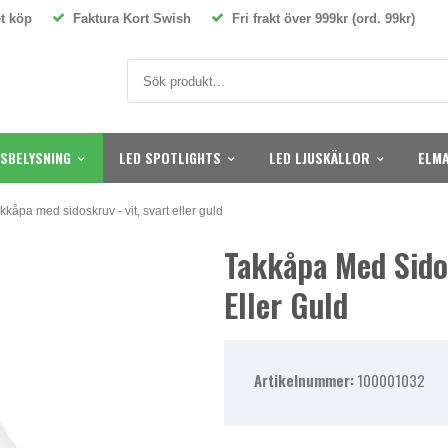
t köp
Faktura Kort Swish
Fri frakt över 999kr (ord. 99kr)
SBELYSNING
LED SPOTLIGHTS
LED LJUSKÄLLOR
ELMA
kkåpa med sidoskruv - vit, svart eller guld
Takkåpa Med Sidos
Eller Guld
Artikelnummer:
100001032