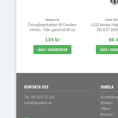
HIDEALITE
STAR TRA
Övergångskablar till Garden-
LED lampa Hig
serien - från gammal till ny
7W E27 810
kontakt
134 kr
86 
LÄGG I VARUKORGEN
LÄGG I VAR
KONTAKTA OSS
HANDLA
Tel. 08 410 71 111
Kundtjäns
info@spotiled.se
Butiken
Villkor
Returer