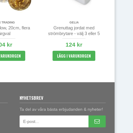
R TRADING
GELIA
ow, 20cm, flera
Grenuttag jordat med
ärgval
strömbrytare - välj 3 eller 5
vägs
04 kr
124 kr
 VARUKORGEN
LÄGG I VARUKORGEN
NYHETSBREV
Ta del av våra bästa erbjudanden & nyheter!