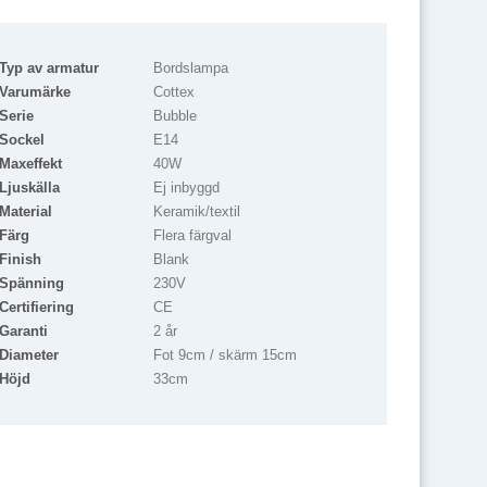
Typ av armatur
Bordslampa
Varumärke
Cottex
Serie
Bubble
Sockel
E14
Maxeffekt
40W
Ljuskälla
Ej inbyggd
Material
Keramik/textil
Färg
Flera färgval
Finish
Blank
Spänning
230V
Certifiering
CE
Garanti
2 år
Diameter
Fot 9cm / skärm 15cm
Höjd
33cm