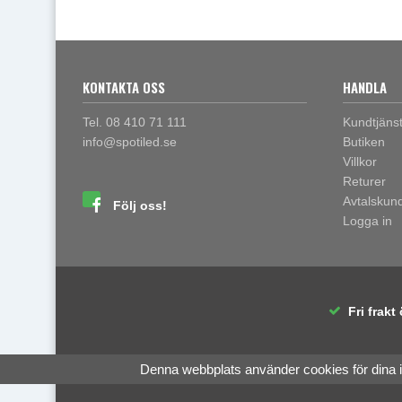
KONTAKTA OSS
HANDLA
Tel. 08 410 71 111
Kundtjäns
info@spotiled.se
Butiken
Villkor
Returer
Avtalskun
Följ oss!
Logga in
Fri frakt 
Denna webbplats använder cookies för dina 