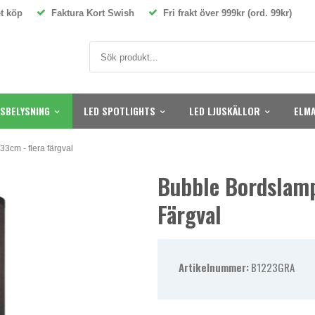
t köp
Faktura Kort Swish
Fri frakt över 999kr (ord. 99kr)
SBELYSNING
LED SPOTLIGHTS
LED LJUSKÄLLOR
ELMA
3cm - flera färgval
Bubble Bordslamp
Färgval
Artikelnummer:
B1223GRA