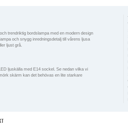
ch trendriktig bordslampa med en modern design
mpa och snygg inredningsdetalj till vårens ljusa
ler ljust grå.
 LED ljuskälla med E14 sockel. Se nedan vilka vi
en mörk skärm kan det behövas en lite starkare
KT