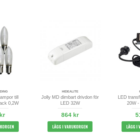
DING
HIDEALITE
mpor till
Jolly MD dimbart drivdon för
LED transf
pack 0,2W
LED 32W
20W -
kr
864 kr
5
UKORGEN
LÄGG I VARUKORGEN
LÄGG I