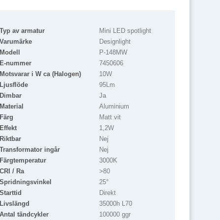
Typ av armatur
Mini LED spotlight
Varumärke
Designlight
Modell
P-148MW
E-nummer
7450606
Motsvarar i W ca (Halogen)
10W
Ljusflöde
95Lm
Dimbar
Ja
Material
Aluminium
Färg
Matt vit
Effekt
1,2W
Riktbar
Nej
Transformator ingår
Nej
Färgtemperatur
3000K
CRI / Ra
>80
Spridningsvinkel
25°
Starttid
Direkt
Livslängd
35000h L70
Antal tändcykler
100000 ggr