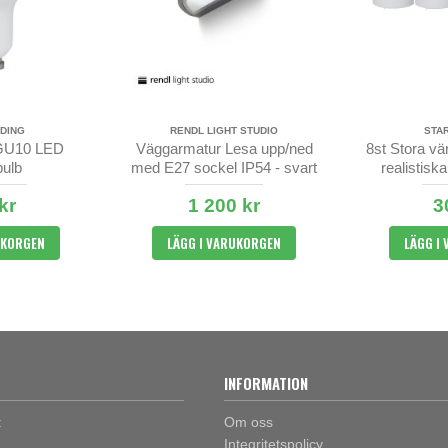
DING
RENDL LIGHT STUDIO
STA
GU10 LED
Väggarmatur Lesa upp/ned
8st Stora v
bulb
med E27 sockel IP54 - svart
realistisk
timer m
kr
1 200 kr
3
UKORGEN
LÄGG I VARUKORGEN
LÄGG I
INFORMATION
t
Om oss
Integritetspolicy