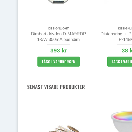
DESIGNLIGHT
DESIGNL
Dimbart drivdon D-MA9RDP
Distansring til
1-9W 350mA pushdim
P-14
393 kr
38 
LÄGG I VARUKORGEN
LÄGG I VAR
SENAST VISADE PRODUKTER