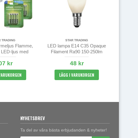
R TRADING
STAR TRADING
ärmeljus Flamme,
LED lampa E14 C35 Opaque
a LED-ljus med
Filament Ra90 150-250lm
ed batterier
2700K
07 kr
48 kr
 VARUKORGEN
LÄGG I VARUKORGEN
NYHETSBREV
Ta del av våra bästa erbjudanden & nyheter!