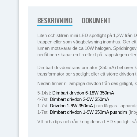
BESKRIVNING
DOKUMENT
Liten och stilren mini LED spotlight på 1,2W från D
trappen eller som väggbelysning inomhus. Ger ett 
lumen motsvarar de ca 10W halogen. Spridningsvinke
nedåt och skapar en fin effekt på trappstegen elle
Dimbart drivdon/transformator (350mA) behöver köpas
transformator per spotlight eller ett större drivdon 
Nedan finner ni lämpliga drivdon från designlight, k
5-14st:
Dimbart drivdon 6-18W 350mA
4-7st:
Dimbart drivdon 2-9W 350mA
1-7st:
Drivdon 1-9W 350mA
(kan läggas i apparat
1-7st:
Dimbart drivdon 1-9W 350mA pushdim
(inb
Vill ni ha tips och råd kring denna LED spotlight så