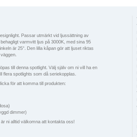
esignlight. Passar utmärkt vid ljussättning av
behagligt varmvitt ljus på 3000K, med sina 95
ln är 25°. Den lilla kåpan gör att ljuset riktas
r väggen.
 till denna spotlight. Välj själv om ni vill ha en
till flera spotlights som då seriekopplas.
licka för att komma till produkten:
dosa)
yggd dimmer)
 är ni alltid välkomna att kontakta oss!