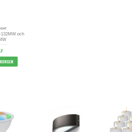
IGHT
l P-132MW och
8MW
kr
UKORGEN