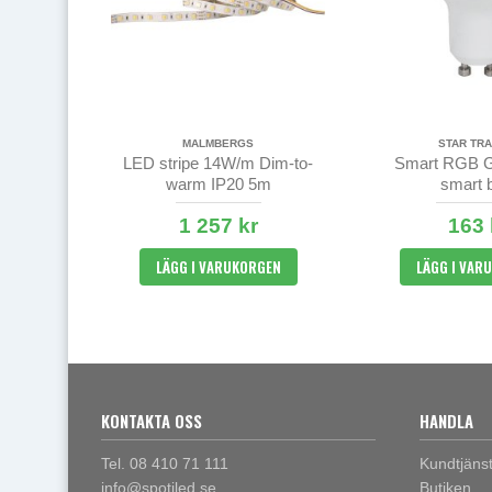
MALMBERGS
STAR TRA
LED stripe 14W/m Dim-to-
Smart RGB 
warm IP20 5m
smart 
1 257 kr
163 
LÄGG I VARUKORGEN
LÄGG I VAR
KONTAKTA OSS
HANDLA
Tel. 08 410 71 111
Kundtjäns
info@spotiled.se
Butiken