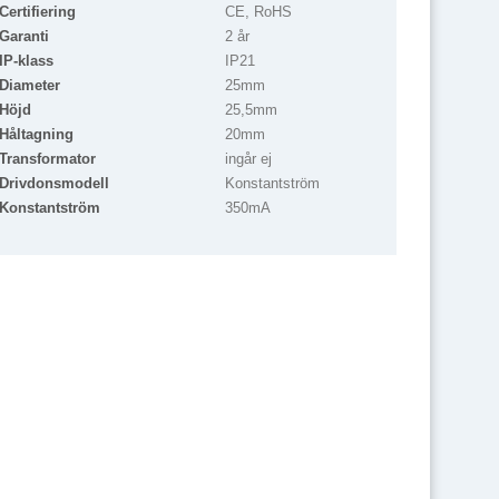
Certifiering
CE, RoHS
Garanti
2 år
IP-klass
IP21
Diameter
25mm
Höjd
25,5mm
Håltagning
20mm
Transformator
ingår ej
Drivdonsmodell
Konstantström
Konstantström
350mA