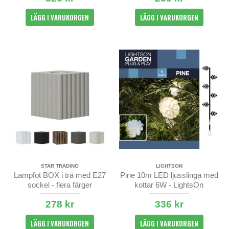
LÄGG I VARUKORGEN
LÄGG I VARUKORGEN
STAR TRADING
LIGHTSON
Lampfot BOX i trä med E27
Pine 10m LED ljusslinga med
sockel - flera färger
kottar 6W - LightsOn
278 kr
336 kr
LÄGG I VARUKORGEN
LÄGG I VARUKORGEN