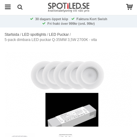
30 dagars öppet köp
Faktura Kort Swish
Fri frakt över 999kr (ord. 99kr)
Startsida
/
LED spotlights
/
LED Puckar
/
5-pack dimbara LED puckar Q-35MW 3,5W 2700K - vita