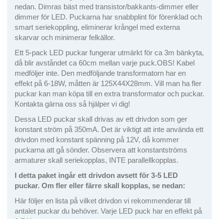
nedan. Dimras bäst med transistor/bakkants-dimmer eller
dimmer för LED. Puckarna har snabbplint för förenklad och
smart seriekoppling, eliminerar krångel med externa
skarvar och minimerar felkällor.
Ett 5-pack LED puckar fungerar utmärkt för ca 3m bänkyta,
då blir avståndet ca 60cm mellan varje puck.OBS! Kabel
medföljer inte. Den medföljande transformatorn har en
effekt på 6-18W, måtten är 125X44X28mm. Vill man ha fler
puckar kan man köpa till en extra transformator och puckar.
Kontakta gärna oss så hjälper vi dig!
Dessa LED puckar skall drivas av ett drivdon som ger
konstant ström på 350mA. Det är viktigt att inte använda ett
drivdon med konstant spänning på 12V, då kommer
puckarna att gå sönder. Observera att konstantströms
armaturer skall seriekopplas, INTE parallellkopplas.
I detta paket ingår ett drivdon avsett för 3-5 LED
puckar. Om fler eller färre skall kopplas, se nedan:
Här följer en lista på vilket drivdon vi rekommenderar till
antalet puckar du behöver. Varje LED puck har en effekt på