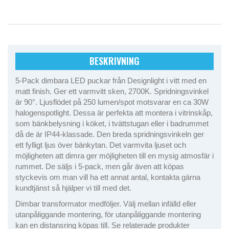
BESKRIVNING
5-Pack dimbara LED puckar från Designlight i vitt med en
matt finish. Ger ett varmvitt sken, 2700K. Spridningsvinkel
är 90°. Ljusflödet på 250 lumen/spot motsvarar en ca 30W
halogenspotlight. Dessa är perfekta att montera i vitrinskåp,
som bänkbelysning i köket, i tvättstugan eller i badrummet
då de är IP44-klassade. Den breda spridningsvinkeln ger
ett fylligt ljus över bänkytan. Det varmvita ljuset och
möjligheten att dimra ger möjligheten till en mysig atmosfär i
rummet. De säljs i 5-pack, men går även att köpas
styckevis om man vill ha ett annat antal, kontakta gärna
kundtjänst så hjälper vi till med det.
Dimbar transformator medföljer. Välj mellan infälld eller
utanpåliggande montering, för utanpåliggande montering
kan en distansring köpas till. Se relaterade produkter