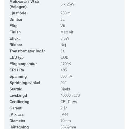
Motsvarar i W ca
5 x 25W
(Halogen)
Ljusflöde
250lm
Dimbar
Ja
Färg
Vit
Finish
Matt vit
Effekt
3,5W
Riktbar
Nej
Transformator ingår
Ja
LED typ
COB
Färgtemperatur
2700K
CRI / Ra
>85
Spänning
350mA
Spridningsvinkel
90°
Starttid
Direkt
Livslängd
40000h L70
Certifiering
CE, RoHs
Garanti
2 år
IP-klass
IP44
Diameter
70mm
Håltagning
55-59mm