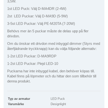
3,5W.
1st LED Puck: Välj D-MA4DR (2-4W)
2st LED Puckar: Välj D-MA9D (5-9W)
3-5st LED Puckar: Välj PE-M20TA (7-20W)
Behövs mer än 5 puckar måste de delas upp på fler
drivdon.
Om du önskar ett drivdon med inbyggd dimmer (Styrs med
återfjädrande tryckknapp) kan du välja följande alternativ:
1-2st LED Puckar: D-MA9RDP
1-2st LED Puckar: Plejd LED-10
Puckarna har inte inbyggd kabel, den behöver köpas till.
Kabel finns på löpmeter och du hittar den som tillbehör till
denna produkt.
Typ av armatur
LED Puck
Varumärke
Designlight