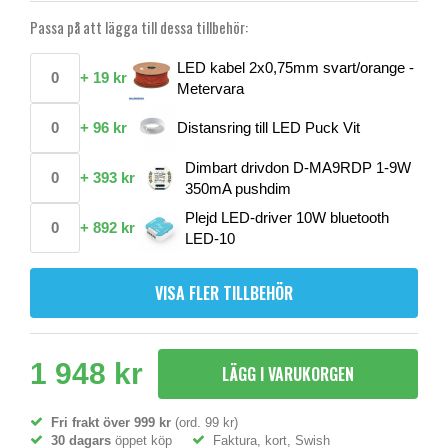
Passa på att lägga till dessa tillbehör:
LED kabel 2x0,75mm svart/orange -
+
19 kr
Metervara
+
96 kr
Distansring till LED Puck Vit
Dimbart drivdon D-MA9RDP 1-9W
+
393 kr
350mA pushdim
Plejd LED-driver 10W bluetooth
+
892 kr
LED-10
VISA FLER TILLBEHÖR
1 948 kr
LÄGG I VARUKORGEN
Fri frakt över 999 kr
(ord. 99 kr)
30 dagars
öppet köp
Faktura, kort, Swish