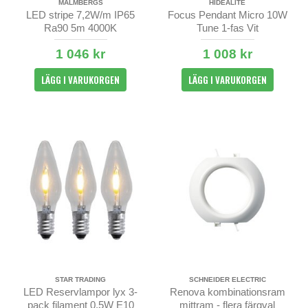
MALMBERGS
HIDEALITE
LED stripe 7,2W/m IP65
Focus Pendant Micro 10W
Ra90 5m 4000K
Tune 1-fas Vit
1 046 kr
1 008 kr
LÄGG I VARUKORGEN
LÄGG I VARUKORGEN
STAR TRADING
SCHNEIDER ELECTRIC
LED Reservlampor lyx 3-
Renova kombinationsram
pack filament 0,5W E10
mittram - flera färgval