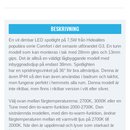
BESKRIVNING
En vit dimbar LED spotlight på 7,5W från Hidealites
populära serie Comfort i det senaste utförandet G3. En tunn
modell som kan monteras i tak med 28mm gles och 13mm
gips. Det är alltså en väldigt lågbyggande modell med
inbyggnadsdjup på endast 38mm. Spotlighten
har en spridningsvinkel på 36° för bra allmänljus. Denna är
även IP44 så den kan även användas i badrum och takfot,
men fungerar perfekt i hemmets alla rum. Denna modell är
inte riktbar, men finns i riktbar version i vitt eller silver.
Välj ovan mellan färgtemperaturerna: 2700K, 3000K eller en
Tune med dim-to-warm-funktion 2000-2700K. Den
sistnämnda modellen, med dim-to-warm-funktion, ändrar
färgtemperaturen mellan ett varmvitt ljus på 2700K till
2000K. När den är uppdimrad och lyser som starkast är