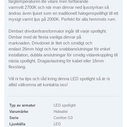
färgtemperaturen lite vitare men fortfarande
varmvitt 2700K och när man dimrar ned ljusstyrkan så
ändras även ljuset som en traditionell halogenspotlihgt till ett
mysigt varmt ljus på 2000K. Perfekt för alla hemmets rum.
Dimbart drivdon/transformator ingår till varje spotlight.
Dimbar med de flesta vanliga dimrar på
marknaden. Drivdonet är litet och smidigt och
endast 26mm högt och har snabbanslutningar för enkel
installation, dubbla anslutningar för smidig vidarekoppling till
nästa spotlight. Dragavlastning för kabel eller 16mm
flexslang.
Vill ni ha tips och råd kring denna LED spotlight så är ni
alltid välkomna att kontakta oss!
Typ av armatur
LED spotlight
Varumärke
Hidealite
Serie
Comfort G3
Ljuskälla
LED