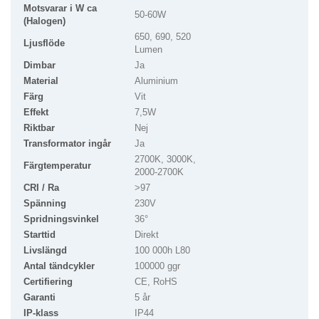
Motsvarar i W ca
50-60W
(Halogen)
650, 690, 520
Ljusflöde
Lumen
Dimbar
Ja
Material
Aluminium
Färg
Vit
Effekt
7,5W
Riktbar
Nej
Transformator ingår
Ja
2700K, 3000K,
Färgtemperatur
2000-2700K
CRI / Ra
>97
Spänning
230V
Spridningsvinkel
36°
Starttid
Direkt
Livslängd
100 000h L80
Antal tändcykler
100000 ggr
Certifiering
CE, RoHS
Garanti
5 år
IP-klass
IP44