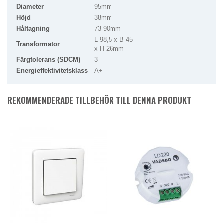
Diameter
95mm
Höjd
38mm
Håltagning
73-90mm
L 98,5 x B 45
Transformator
x H 26mm
Färgtolerans (SDCM)
3
Energieffektivitetsklass
A+
REKOMMENDERADE TILLBEHÖR TILL DENNA PRODUKT