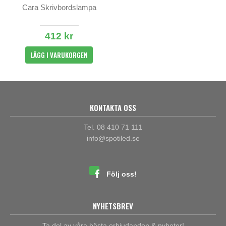
Cara Skrivbordslampa
412 kr
LÄGG I VARUKORGEN
KONTAKTA OSS
Tel. 08 410 71 111
info@spotiled.se
Följ oss!
NYHETSBREV
Ta del av våra bästa erbjudanden & nyheter!