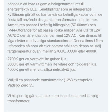
någonsin att byta ut gamla halogenarmaturer till
energieffektiv LED. Snabbplintar som är integrerade i
kylflänsen gör att du kan använda befintliga kablar och i de
flesta fall använda din gamla transformator och dimmer.
Armaturen passar i befintlig håltagning (57-60mm) och
IP44-utförande för att passa i olika miljöer. Ansluts till 12V
AC/DC den är endast dimbar med 12V AC. Kan dimras till
låga nivåer med vanliga standarddimrar. Denna finns i flera
utföranden så som vit eller borstat stål som denna är. Välj
färgtemperatur ovan, mellan 2700K, 3000K eller 4000K.
2700K ger ett varmvitt lite gulare ljus.
3000K ger ett varmvitt men lite vitare och "piggare" ljus.
4000K ger ett mer vitt alltså netrualvitt ljus.
Välj till en passande transformator (12V) exempelvis
Vadsbo Zero 35.
Vi hjälper dig gärna att paketera ihop dessa med lämplig
transformator.