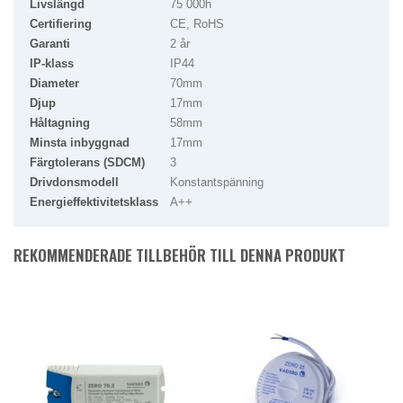
Livslängd
75 000h
Certifiering
CE, RoHS
Garanti
2 år
IP-klass
IP44
Diameter
70mm
Djup
17mm
Håltagning
58mm
Minsta inbyggnad
17mm
Färgtolerans (SDCM)
3
Drivdonsmodell
Konstantspänning
Energieffektivitetsklass
A++
REKOMMENDERADE TILLBEHÖR TILL DENNA PRODUKT