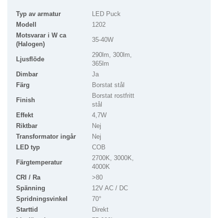
Typ av armatur
LED Puck
Modell
1202
Motsvarar i W ca
35-40W
(Halogen)
290lm, 300lm,
Ljusflöde
365lm
Dimbar
Ja
Färg
Borstat stål
Borstat rostfritt
Finish
stål
Effekt
4,7W
Riktbar
Nej
Transformator ingår
Nej
LED typ
COB
2700K, 3000K,
Färgtemperatur
4000K
CRI / Ra
>80
Spänning
12V AC / DC
Spridningsvinkel
70°
Starttid
Direkt