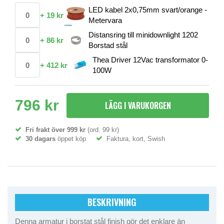
LED kabel 2x0,75mm svart/orange -
+
19 kr
Metervara
Distansring till minidownlight 1202
+
86 kr
Borstad stål
Thea Driver 12Vac transformator 0-
+
412 kr
100W
796 kr
LÄGG I VARUKORGEN
Fri frakt över 999 kr
(ord. 99 kr)
30 dagars
öppet köp
Faktura, kort, Swish
BESKRIVNING
Denna armatur i borstat stål finish gör det enklare än