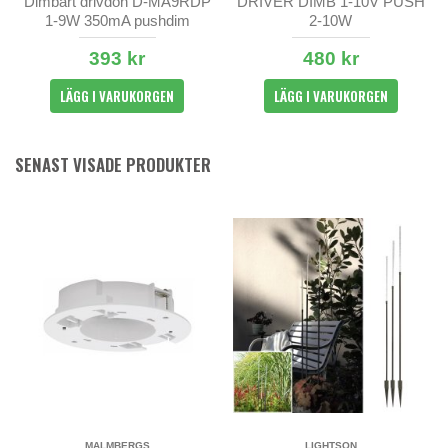
Dimbart drivdon D-MA9RDP
DRIVER DIMB 1-10V PUSH
1-9W 350mA pushdim
2-10W
393 kr
480 kr
LÄGG I VARUKORGEN
LÄGG I VARUKORGEN
SENAST VISADE PRODUKTER
MALMBERGS
LIGHTSON