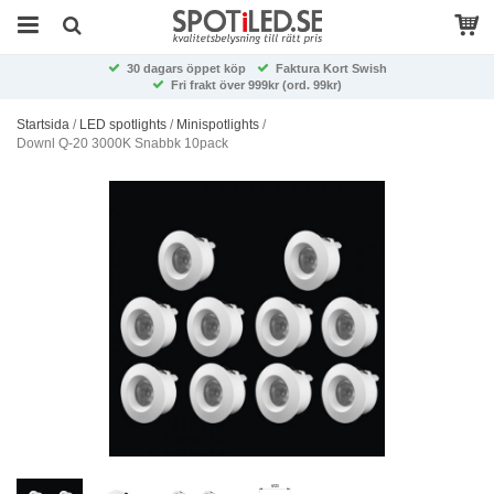
30 dagars öppet köp
Faktura Kort Swish
Fri frakt över 999kr (ord. 99kr)
Startsida
/
LED spotlights
/
Minispotlights
/
Downl Q-20 3000K Snabbk 10pack