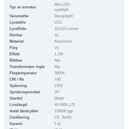
Mini LED
Typ av armatur
spotlight
Varumärke
Designlight
Ljuskälla
LED
Ljusflöde
10x110 Lumen
Dimbar
Ja
Material
Aluminium
Färg
Vit
Effekt
1,2W
Riktbar
Nej
Transformator ingår
Nej
Färgtemperatur
3000K
CRI / Ra
>80
Spänning
230V
Spridningsvinkel
20°
Starttid
Direkt
Livslängd
40 000h L70
Antal tändcykler
100000 ggr
Certifiering
CE, RoHS
Garanti
5 år