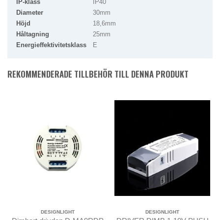
IP-klass
IP40
Diameter
30mm
Höjd
18,6mm
Håltagning
25mm
Energieffektivitetsklass
E
REKOMMENDERADE TILLBEHÖR TILL DENNA PRODUKT
DESIGNLIGHT
DESIGNLIGHT