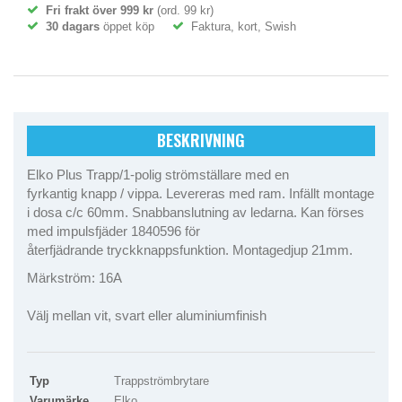
Fri frakt över 999 kr
(ord. 99 kr)
30 dagars
öppet köp
Faktura, kort, Swish
BESKRIVNING
Elko Plus Trapp/1-polig strömställare med en
fyrkantig knapp / vippa. Levereras med ram. Infällt montage
i dosa c/c 60mm. Snabbanslutning av ledarna. Kan förses
med impulsfjäder 1840596 för
återfjädrande tryckknappsfunktion. Montagedjup 21mm.
Märkström: 16A
Välj mellan vit, svart eller aluminiumfinish
Typ
Trappströmbrytare
Varumärke
Elko