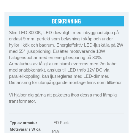
BESKRIVNING
Slim LED 3000K, LED-downlight med inbyggnadsdjup på
endast 9 mm, perfekt som belysning i skåp och under
hyllor i kök och badrum. Energieffektiv LED-ljuskälla på 2W
med 55° ljusspridning. Ersätter motsvarande 10W
halogenspottar med en energibesparing på 80%.
Armaturhus av tåligt aluminiumLevereras med 2m kabel
med snabbkontakt, ansluts till LED trafo 12V DC via
parallellkoppling, kan ljusregleras med LED-dimmer.
Distansring för utanpåliggande montage finns som tillbehör.
Vi hjälper dig gärna att paketera ihop dessa med lämplig
transformator.
Typ av armatur
LED Puck
Motsvarar i W ca
10W