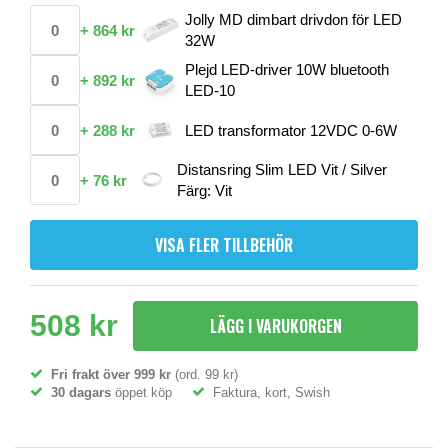
Jolly MD dimbart drivdon för LED
+
864 kr
32W
Plejd LED-driver 10W bluetooth
+
892 kr
LED-10
+
288 kr
LED transformator 12VDC 0-6W
Distansring Slim LED Vit / Silver
+
76 kr
Färg: Vit
VISA FLER TILLBEHÖR
508 kr
LÄGG I VARUKORGEN
Fri frakt över 999 kr
(ord. 99 kr)
30 dagars
öppet köp
Faktura, kort, Swish