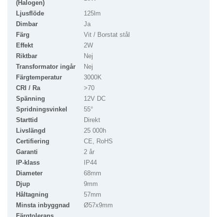
(Halogen)
Ljusflöde
125lm
Dimbar
Ja
Färg
Vit / Borstat stål
Effekt
2W
Riktbar
Nej
Transformator ingår
Nej
Färgtemperatur
3000K
CRI / Ra
>70
Spänning
12V DC
Spridningsvinkel
55°
Starttid
Direkt
Livslängd
25 000h
Certifiering
CE, RoHS
Garanti
2 år
IP-klass
IP44
Diameter
68mm
Djup
9mm
Håltagning
57mm
Minsta inbyggnad
Ø57x9mm
Färgtolerans