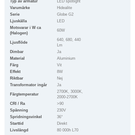
Typ av armatur
LED spotlight
Varumärke
Hidealite
Serie
Globe G2
Ljuskälla
LED
Motsvarar i W ca
60W
(Halogen)
640, 680, 440
Ljusflöde
Lm
Dimbar
Ja
Material
Aluminium
Färg
Vit
Effekt
8W
Riktbar
Nej
Transformator ingår
Ja
2700K, 3000K,
Färgtemperatur
2000-2700K
CRI / Ra
>90
Spänning
230V
Spridningsvinkel
36°
Starttid
Direkt
Livslängd
80 000h L70