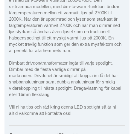
en med dim-to-warm-funktion 2000-2700K. Den
sistnämnda modellen, med dim-to-warm-funktion, ändrar
färgtemperaturen mellan ett varmvitt ljus på 2700K till
2000K. När den är uppdimrad och lyser som starkast är
färgtemperaturen varmvit 2700K och när man dimrar ned
ljusstyrkan så ändras även ljuset som en traditionell
halogenspotlihgt till ett mysigt varmt ljus på 2000K. En
mycket trevlig funktion som ger den extra mysfaktorn och
är perfekt för alla hemmets rum.
Dimbart drivdon/transformator ingår till varje spotlight.
Dimbar med de flesta vanliga dimrar på
marknaden. Drivdonet är smidigt att koppla in då det har
snabbanslutningar samt dubbla anslutningar för smidig
vidarekoppling till nästa spotlight. Dragavlastning för kabel
eller 16mm flexslang.
Vill ni ha tips och råd kring denna LED spotlight så är ni
alltid välkomna att kontakta oss!