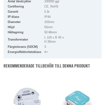
Antal tändcykler
100000 ggr
Certifiering
CE, RoHS
Garanti
5 år
IP-klass
IP44
Diameter
103mm
Höjd
55mm
Håltagning
92-96mm
L 118 x B 45 x
Transformator
H 30mm
Färgtolerans (SDCM)
3
Energieffektivitetsklass
A+
REKOMMENDERADE TILLBEHÖR TILL DENNA PRODUKT