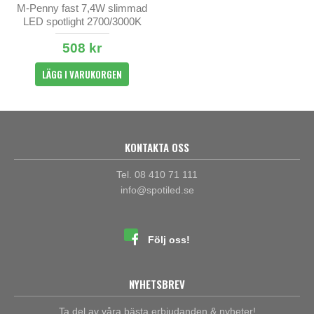
M-Penny fast 7,4W slimmad
LED spotlight 2700/3000K
IP44
508 kr
LÄGG I VARUKORGEN
KONTAKTA OSS
Tel. 08 410 71 111
info@spotiled.se
Följ oss!
NYHETSBREV
Ta del av våra bästa erbjudanden & nyheter!