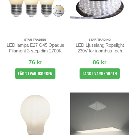
STAR TRADING
STAR TRADING
LED lampa E27 G45 Opaque
LED Ljusslang Ropelight
Filament 3-step dim 2700K
230V för inomhus -och
utomhusbruk - 3W/m -
76 kr
86 kr
metervara kallvit
LÄGG I VARUKORGEN
LÄGG I VARUKORGEN