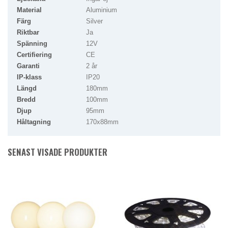
Material
Aluminium
Färg
Silver
Riktbar
Ja
Spänning
12V
Certifiering
CE
Garanti
2 år
IP-klass
IP20
Längd
180mm
Bredd
100mm
Djup
95mm
Håltagning
170x88mm
SENAST VISADE PRODUKTER