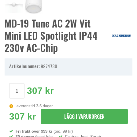
MD-19 Tune AC 2W Vit
Mini LED Spotlight IP44
230v AC-Chip
Artikelnummer:
9974730
307 kr
Leveranstid 3-5 dagar
307 kr
LÄGG I VARUKORGEN
Fri frakt över 999 kr
(ord. 99 kr)
30 dagars
öppet köp
Faktura, kort, Swish