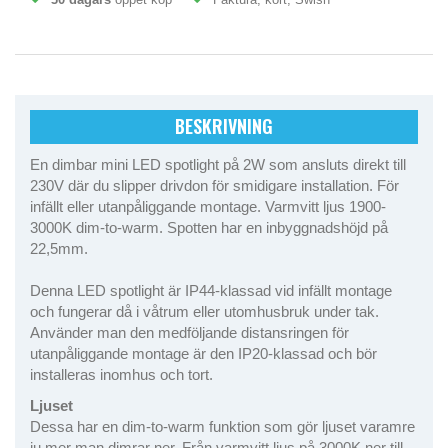
BESKRIVNING
En dimbar mini LED spotlight på 2W som ansluts direkt till
230V där du slipper drivdon för smidigare installation. För
infällt eller utanpåliggande montage. Varmvitt ljus 1900-
3000K dim-to-warm. Spotten har en inbyggnadshöjd på
22,5mm.
Denna LED spotlight är IP44-klassad vid infällt montage
och fungerar då i våtrum eller utomhusbruk under tak.
Använder man den medföljande distansringen för
utanpåliggande montage är den IP20-klassad och bör
installeras inomhus och tort.
Ljuset
Dessa har en dim-to-warm funktion som gör ljuset varamre
ju mer man dimrar ner. Från varmvitt ljus på 3000K ner till