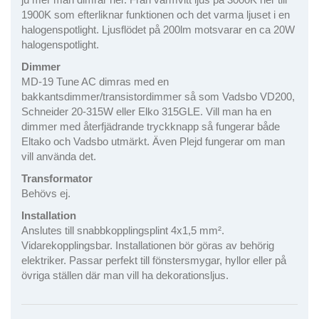
1900K som efterliknar funktionen och det varma ljuset i en
halogenspotlight. Ljusflödet på 200lm motsvarar en ca 20W
halogenspotlight.
Dimmer
MD-19 Tune AC
dimras med en
bakkantsdimmer/transistordimmer så som Vadsbo VD200,
Schneider 20-315W eller Elko 315GLE. Vill man ha en
dimmer med återfjädrande tryckknapp så fungerar både
Eltako och Vadsbo utmärkt. Även Plejd fungerar om man
vill använda det.
Transformator
Behövs ej.
Installation
Anslutes till snabbkopplingsplint 4x1,5 mm².
Vidarekopplingsbar. Installationen bör göras av behörig
elektriker. Passar perfekt till fönstersmygar, hyllor eller på
övriga ställen där man vill ha dekorationsljus.