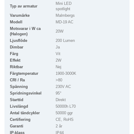
Mini LED
Typ av armatur
spotlight
Varumärke
Malmbergs
Modell
MD-19 AC
Motsvarar i W ca
20W
(Halogen)
Ljusflöde
200 Lumen
Dimbar
Ja
Färg
Vit
Effekt
2W
Riktbar
Nej
Färgtemperatur
1900-3000K
CRI / Ra
>80
Spänning
230V AC
Spridningsvinkel
95°
Starttid
Direkt
Livslängd
50000h L70
Antal tändcykler
50000 ggr
Certifiering
CE, RoHS
Garanti
2 år
IP-klass
IP44