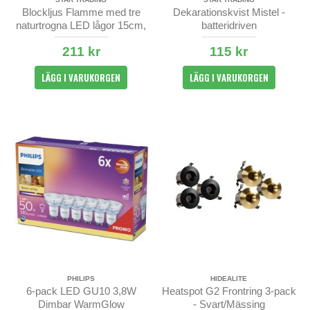
Blockljus Flamme med tre
Dekarationskvist Mistel -
naturtrogna LED lågor 15cm,
batteridriven
med timer
211 kr
115 kr
LÄGG I VARUKORGEN
LÄGG I VARUKORGEN
PHILIPS
HIDEALITE
6-pack LED GU10 3,8W
Heatspot G2 Frontring 3-pack
Dimbar WarmGlow
- Svart/Mässing