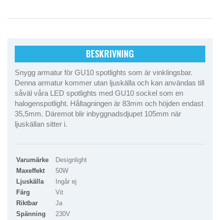
BESKRIVNING
Snygg armatur för GU10 spotlights som är vinklingsbar.
Denna armatur kommer utan ljuskälla och kan användas till
såväl våra LED spotlights med GU10 sockel som en
halogenspotlight. Håltagningen är 83mm och höjden endast
35,5mm. Däremot blir inbyggnadsdjupet 105mm när
ljuskällan sitter i.
Varumärke
Designlight
Maxeffekt
50W
Ljuskälla
Ingår ej
Färg
Vit
Riktbar
Ja
Spänning
230V