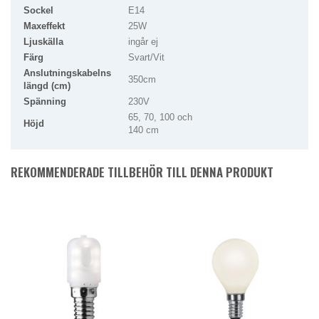
Sockel
E14
Maxeffekt
25W
Ljuskälla
ingår ej
Färg
Svart/Vit
Anslutningskabelns
350cm
längd (cm)
Spänning
230V
65, 70, 100 och
Höjd
140 cm
REKOMMENDERADE TILLBEHÖR TILL DENNA PRODUKT