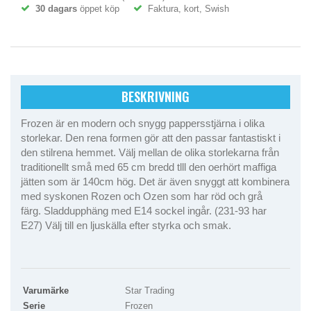
30 dagars
öppet köp
Faktura, kort, Swish
BESKRIVNING
Frozen är en modern och snygg pappersstjärna i olika
storlekar. Den rena formen gör att den passar fantastiskt i
den stilrena hemmet. Välj mellan de olika storlekarna från
traditionellt små med 65 cm bredd tlll den oerhört maffiga
jätten som är 140cm hög. Det är även snyggt att kombinera
med syskonen Rozen och Ozen som har röd och grå
färg. Sladdupphäng med E14 sockel ingår. (231-93 har
E27) Välj till en ljuskälla efter styrka och smak.
Varumärke
Star Trading
Serie
Frozen