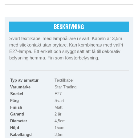
BESKRIVNING
Svart textilkabel med lamphållare i svart. Kabeln är 3,5m
med stickontakt utan brytare. Kan kombineras med valfri
E27-lampa. Ett enkelt och snyggt sätt att få till dekorativ
belysning hemma. Fin som fönsterbelysning.
Typ av armatur
Textilkabel
Varumärke
Star Trading
Sockel
E27
Färg
Svart
Finish
Matt
Garanti
2 år
Diameter
4,5cm
Höjd
15cm
Kabellängd
3,5m