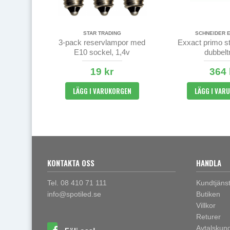
STAR TRADING
SCHNEIDER 
3-pack reservlampor med
Exxact primo s
E10 sockel, 1,4v
dubbelt
19 kr
364 
LÄGG I VARUKORGEN
LÄGG I VAR
KONTAKTA OSS
HANDLA
Tel. 08 410 71 111
Kundtjäns
info@spotiled.se
Butiken
Villkor
Returer
Avtalskun