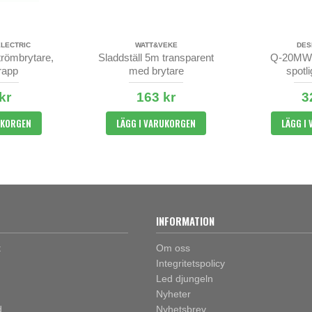
ELECTRIC
WATT&VEKE
DES
trömbrytare,
Sladdställ 5m transparent
Q-20MW2
rapp
med brytare
spotl
kr
163 kr
3
UKORGEN
LÄGG I VARUKORGEN
LÄGG I
INFORMATION
t
Om oss
Integritetspolicy
Led djungeln
Nyheter
d
Nyhetsbrev