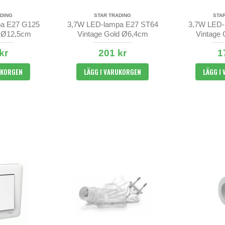
DING
STAR TRADING
STA
a E27 G125
3,7W LED-lampa E27 ST64
3,7W LED-
d Ø12,5cm
Vintage Gold Ø6,4cm
Vintage
kr
201 kr
1
UKORGEN
LÄGG I VARUKORGEN
LÄGG I