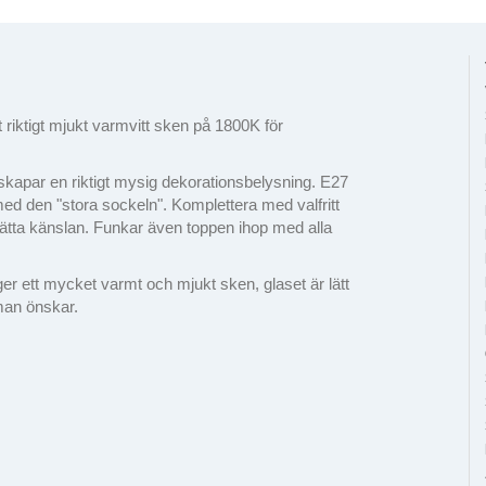
riktigt mjukt varmvitt sken på 1800K för
apar en riktigt mysig dekorationsbelysning. E27
med den "stora sockeln". Komplettera med valfritt
rätta känslan. Funkar även toppen ihop med alla
r ett mycket varmt och mjukt sken, glaset är lätt
man önskar.