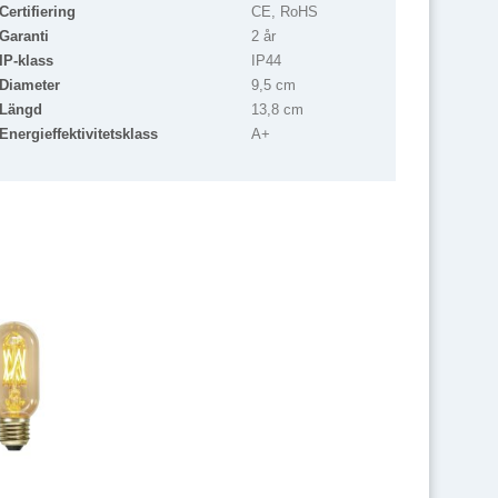
Certifiering
CE, RoHS
Garanti
2 år
IP-klass
IP44
Diameter
9,5 cm
Längd
13,8 cm
Energieffektivitetsklass
A+