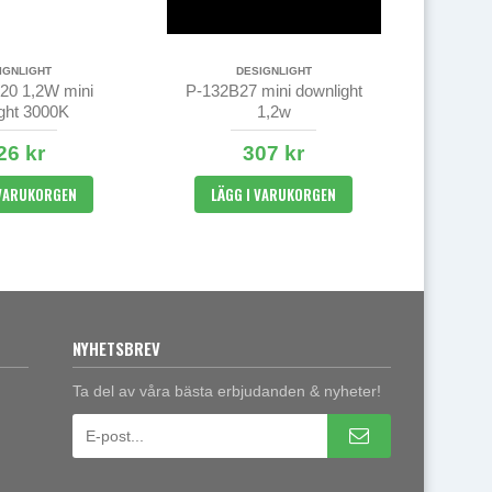
IGNLIGHT
DESIGNLIGHT
0 1,2W mini
P-132B27 mini downlight
ight 3000K
1,2w
26 kr
307 kr
 VARUKORGEN
LÄGG I VARUKORGEN
NYHETSBREV
Ta del av våra bästa erbjudanden & nyheter!