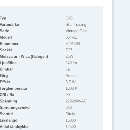
Typ
G95
Varumärke
Star Trading
Serie
Vintage Gold
Modell
354-51
E-nummer
8291488
Sockel
E27
Motsvarar i W ca (Halogen)
25W
Ljusflöde
240 lm
Dimbar
Ja
Färg
Amber
Effekt
3,7 W
Färgtemperatur
1800 K
CRI / Ra
90
Spänning
220-240VAC
Spridningsvinkel
360°
Starttid
Direkt
Livslängd
15000
Antal tändcykler
12500