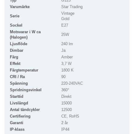
Typ
G125
Varumärke
Star Trading
Vintage
Serie
Gold
Sockel
E27
Motsvarar i W ca
25W
(Halogen)
Ljusflöde
240 lm
Dimbar
Ja
Färg
Amber
Effekt
3,7 W
Färgtemperatur
1800 K
CRI / Ra
90
Spänning
220-240VAC
Spridningsvinkel
360°
Starttid
Direkt
Livslängd
15000
Antal tändcykler
12500
Certifiering
CE, RoHS
Garanti
2 år
IP-klass
IP44