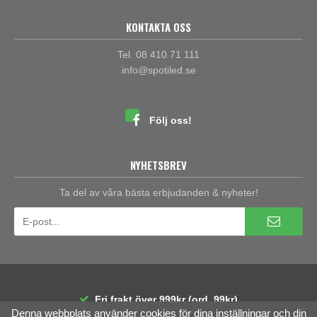
KONTAKTA OSS
Tel. 08 410 71 111
info@spotiled.se
Följ oss!
NYHETSBREV
Ta del av våra bästa erbjudanden & nyheter!
Fri frakt över 999kr (ord. 99kr)
Denna webbplats använder cookies för dina inställningar och din
30 dagars öppet köp
Räntefri delbetalning