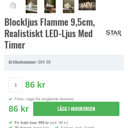
Blockljus Flamme 9,5cm,
Realistiskt LED-Ljus Med
Timer
Artikelnummer:
064-06
86 kr
Finns i lager för omgående leverans
86 kr
LÄGG I VARUKORGEN
Fri frakt över 999 kr
(ord. 99 kr)
30 dagars
öppet köp
Faktura, kort, Swish