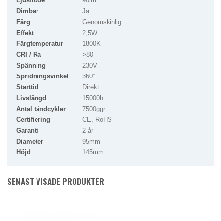
Ljusflöde
90lm
Dimbar
Ja
Färg
Genomskinlig
Effekt
2,5W
Färgtemperatur
1800K
CRI / Ra
>80
Spänning
230V
Spridningsvinkel
360°
Starttid
Direkt
Livslängd
15000h
Antal tändcykler
7500ggr
Certifiering
CE, RoHS
Garanti
2 år
Diameter
95mm
Höjd
145mm
SENAST VISADE PRODUKTER