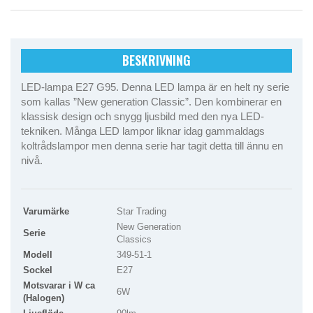
BESKRIVNING
LED-lampa E27 G95. Denna LED lampa är en helt ny serie
som kallas ”New generation Classic”. Den kombinerar en
klassisk design och snygg ljusbild med den nya LED-
tekniken. Många LED lampor liknar idag gammaldags
koltrådslampor men denna serie har tagit detta till ännu en
nivå.
Varumärke
Star Trading
New Generation
Serie
Classics
Modell
349-51-1
Sockel
E27
Motsvarar i W ca
6W
(Halogen)