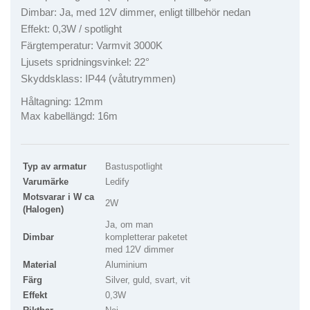
D
imbar: Ja, med 12V dimmer, enligt tillbehör nedan
Effekt: 0,3W / spotlight
Färgtemperatur: Varmvit 3000K
Ljusets spridningsvinkel: 22°
Skyddsklass: IP44 (våtutrymmen)
Håltagning: 12mm
Max kabellängd: 16m
Typ av armatur
Bastuspotlight
Varumärke
Ledify
Motsvarar i W ca
2W
(Halogen)
Ja, om man
Dimbar
kompletterar paketet
med 12V dimmer
Material
Aluminium
Färg
Silver, guld, svart, vit
Effekt
0,3W