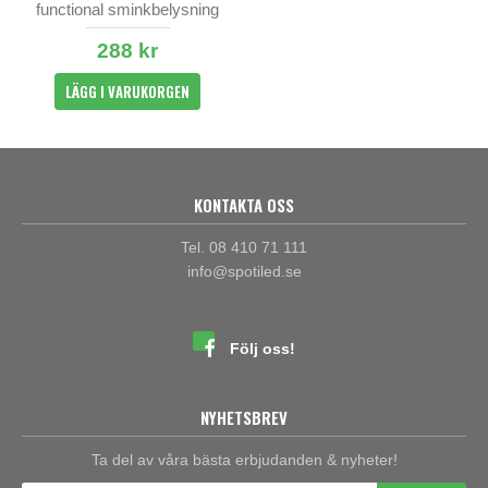
functional sminkbelysning
288 kr
LÄGG I VARUKORGEN
KONTAKTA OSS
Tel. 08 410 71 111
info@spotiled.se
Följ oss!
NYHETSBREV
Ta del av våra bästa erbjudanden & nyheter!