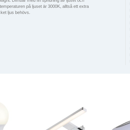
ight. Dimbar med fin spridning av ljuset och
mperaturen på ljuset är 3000K, alltså ett extra
ket ljus behövs.