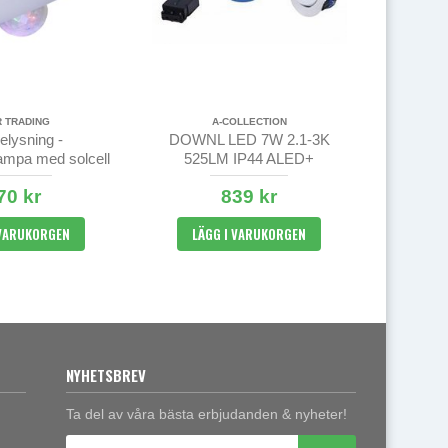
R TRADING
A-COLLECTION
elysning -
DOWNL LED 7W 2.1-3K
ampa med solcell
525LM IP44 ALED+
AMBIDIM
70 kr
839 kr
 VARUKORGEN
LÄGG I VARUKORGEN
NYHETSBREV
Ta del av våra bästa erbjudanden & nyheter!