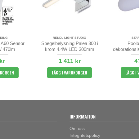
DING
RENDL LIGHT STUDIO
STA
 A60 Sensor
Spegelbelysning Palea 300 i
Poolb
 470lm
krom 4.4W LED 300mm
dekorationsl
kr
1 411 kr
4
UKORGEN
LÄGG I VARUKORGEN
LÄGG I
INFORMATION
t
Om oss
Integritetspolicy