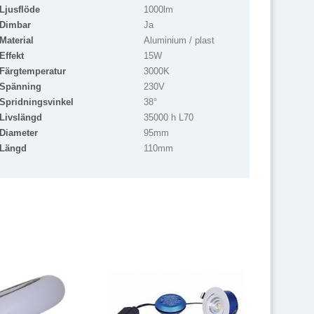
Ljusflöde
1000lm
Dimbar
Ja
Material
Aluminium / plast
Effekt
15W
Färgtemperatur
3000K
Spänning
230V
Spridningsvinkel
38°
Livslängd
35000 h L70
Diameter
95mm
Längd
110mm