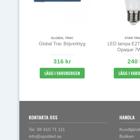
GLOBAL TRAC
STAR TRA
Global Trac Böjverktyg
LED lampa E27
Opaque 7W
316 kr
240 
LÄGG I VARUKORGEN
LÄGG I VAR
KONTAKTA OSS
HANDLA
Tel. 08 410 71 111
Kundtjäns
info@spotiled.se
Butiken