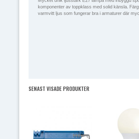
Mycket unik ljusstark E27 lampa med inbyggd spotl
komponenter av toppklass med solid känsla. Färgte
varmvitt ljus som fungerar bra i armaturer där myc
SENAST VISADE PRODUKTER