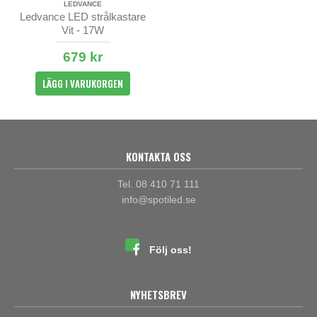
LEDVANCE
Ledvance LED strålkastare
Vit - 17W
679 kr
LÄGG I VARUKORGEN
KONTAKTA OSS
Tel. 08 410 71 111
info@spotiled.se
Följ oss!
NYHETSBREV