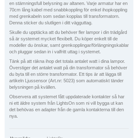
en stämningsfull belysning av altanen. Varje armatur har en
70cm lång kabel med snabbkoppling för enkel ihopkoppling
med grenkabeln som sedan kopplas till transformatorn.
Denna sticker du slutligen i ditt vägguttag.
Skulle du upptäcka att du behöver fler lampor i din trädgård
så är systemet mycket flexibelt. Du köper enkelt till de
modeller du önskar, samt grenkopplingar/förlängningskablar
och pluggar sedan in i valfritt uttag i systemet.
Tänk på att räkna ihop det totala antalet watt i dina lampor.
Överstiger det antalet watt på din transformator så behöver
du byta till en större transformator. Ett tips är att lägga till
artikeln Ljussensor (Art.nr: 5023) som automatiskt tänder
belysningen på kvällen.
Observera att systemet fått uppdaterade kontakter så har
ni ett äldre system från LightsOn som ni vill bygga ut kan
det behövas en adapter från de gamla kontakterna till den
nya.