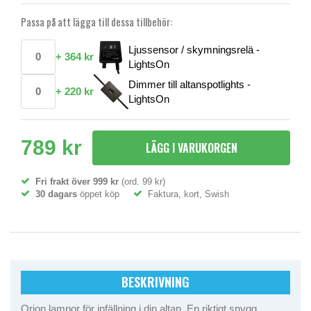
Passa på att lägga till dessa tillbehör:
Ljussensor / skymningsrelä -
+
364 kr
LightsOn
Dimmer till altanspotlights -
+
220 kr
LightsOn
789 kr
LÄGG I VARUKORGEN
Fri frakt över 999 kr
(ord. 99 kr)
30 dagars
öppet köp
Faktura, kort, Swish
BESKRIVNING
Orion lampor för infällning i din altan. En riktigt snygg