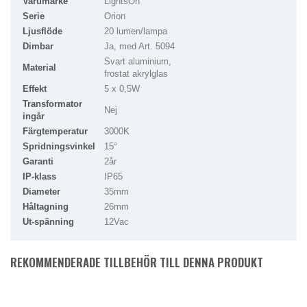
Varumärke
LightsOn
Serie
Orion
Ljusflöde
20 lumen/lampa
Dimbar
Ja, med Art. 5094
Svart aluminium,
Material
frostat akrylglas
Effekt
5 x 0,5W
Transformator
Nej
ingår
Färgtemperatur
3000K
Spridningsvinkel
15°
Garanti
2år
IP-klass
IP65
Diameter
35mm
Håltagning
26mm
Ut-spänning
12Vac
REKOMMENDERADE TILLBEHÖR TILL DENNA PRODUKT