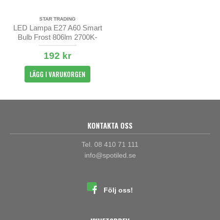
STAR TRADING
LED Lampa E27 A60 Smart
Bulb Frost 806lm 2700K-
6500K
192 kr
LÄGG I VARUKORGEN
KONTAKTA OSS
Tel. 08 410 71 111
info@spotiled.se
Följ oss!