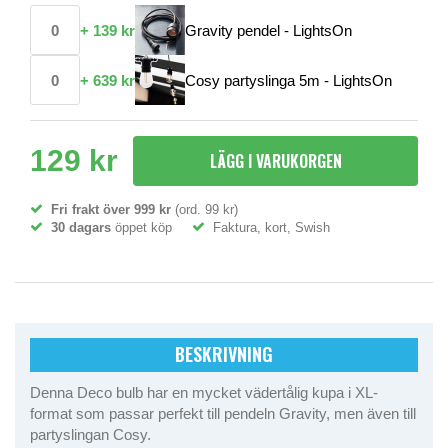
+
139 kr
Gravity pendel - LightsOn
+
639 kr
Cosy partyslinga 5m - LightsOn
129 kr
LÄGG I VARUKORGEN
Fri frakt över 999 kr
(ord. 99 kr)
30 dagars
öppet köp
Faktura, kort, Swish
BESKRIVNING
Denna Deco bulb har en mycket vädertålig kupa i XL-
format som passar perfekt till pendeln Gravity, men även till
partyslingan Cosy.