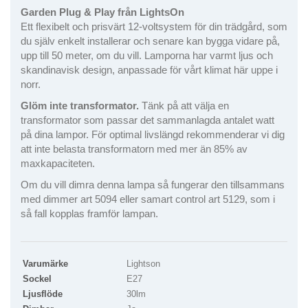
Garden Plug & Play från LightsOn
Ett flexibelt och prisvärt 12-voltsystem för din trädgård, som
du själv enkelt installerar och senare kan bygga vidare på,
upp till 50 meter, om du vill. Lamporna har varmt ljus och
skandinavisk design, anpassade för vårt klimat här uppe i
norr.
Glöm inte transformator.
Tänk på att välja en
transformator som passar det sammanlagda antalet watt
på dina lampor. För optimal livslängd rekommenderar vi dig
att inte belasta transformatorn med mer än 85% av
maxkapaciteten.
Om du vill dimra denna lampa så fungerar den tillsammans
med dimmer art 5094 eller samart control art 5129, som i
så fall kopplas framför lampan.
Varumärke
Lightson
Sockel
E27
Ljusflöde
30lm