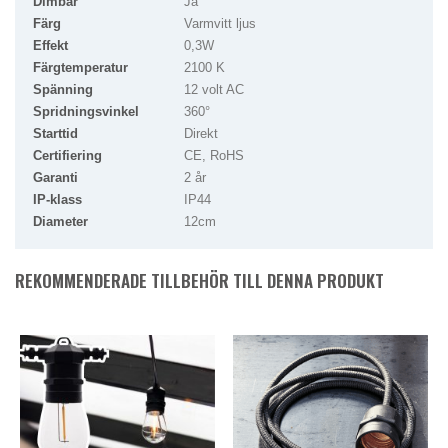
Dimbar
Ja
Färg
Varmvitt ljus
Effekt
0,3W
Färgtemperatur
2100 K
Spänning
12 volt AC
Spridningsvinkel
360°
Starttid
Direkt
Certifiering
CE, RoHS
Garanti
2 år
IP-klass
IP44
Diameter
12cm
REKOMMENDERADE TILLBEHÖR TILL DENNA PRODUKT