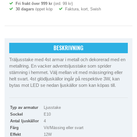
Fri frakt över 999 kr
(ord. 99 kr)
30 dagars
öppet köp
Faktura, kort, Swish
BESKRIVNING
Träljusstake med 4st armar i metall och dekorerad med en
metallring. En vacker adventsljusstake som sprider
stämning i hemmet. Välj mellan vit med mässingring eller
helt svart. 4st glödljuskällor ingår på respektive 3W, kan
bytas mot LED se nedan ljuskällor som kan köpas till.
Typ av armatur
Ljusstake
Sockel
E10
Antal ljuskällor
4
Färg
Vit/Mässing eller svart
Effekt
12W