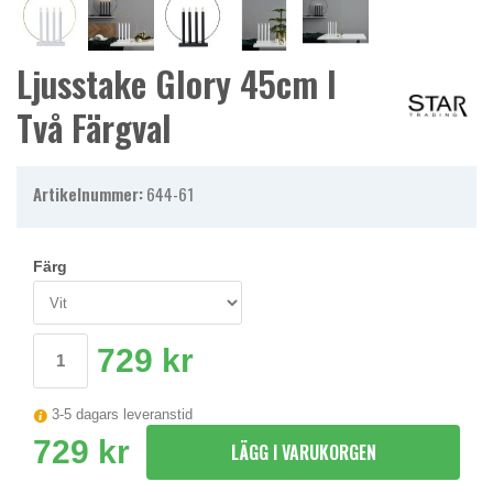
Ljusstake Glory 45cm I
Två Färgval
Artikelnummer:
644-61
Färg
729 kr
3-5 dagars leveranstid
729 kr
LÄGG I VARUKORGEN