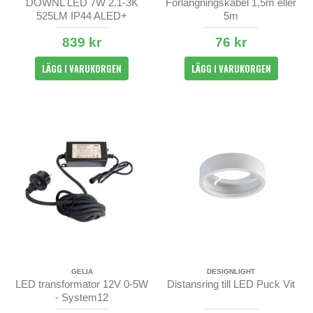
DOWNL LED 7W 2.1-3K
Förlängningskabel 1,5m eller
525LM IP44 ALED+
5m
AMBIDIM
839 kr
76 kr
LÄGG I VARUKORGEN
LÄGG I VARUKORGEN
GELIA
DESIGNLIGHT
LED transformator 12V 0-5W
Distansring till LED Puck Vit
- System12