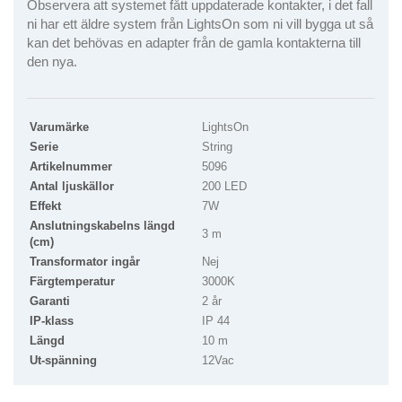
Observera att systemet fått uppdaterade kontakter, i det fall
ni har ett äldre system från LightsOn som ni vill bygga ut så
kan det behövas en adapter från de gamla kontakterna till
den nya.
Varumärke
LightsOn
Serie
String
Artikelnummer
5096
Antal ljuskällor
200 LED
Effekt
7W
Anslutningskabelns längd
3 m
(cm)
Transformator ingår
Nej
Färgtemperatur
3000K
Garanti
2 år
IP-klass
IP 44
Längd
10 m
Ut-spänning
12Vac