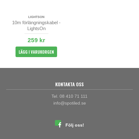
LIGHTSON
10m förlängningskabel -
LightsOn
259 kr
LÄGG I VARUKORGEN
KONTAKTA OSS
Tel. 08 410 71 111
info@spotiled.se
Följ oss!