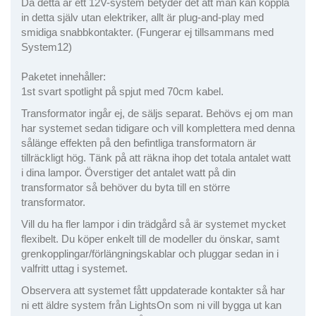
Då detta är ett 12V-system betyder det att man kan koppla
in detta själv utan elektriker, allt är plug-and-play med
smidiga snabbkontakter. (Fungerar ej tillsammans med
System12)
Paketet innehåller:
1st svart spotlight på spjut med 70cm kabel.
Transformator ingår ej, de säljs separat. Behövs ej om man
har systemet sedan tidigare och vill komplettera med denna
sålänge effekten på den befintliga transformatorn är
tillräckligt hög. Tänk på att räkna ihop det totala antalet watt
i dina lampor. Överstiger det antalet watt på din
transformator så behöver du byta till en större
transformator.
Vill du ha fler lampor i din trädgård så är systemet mycket
flexibelt. Du köper enkelt till de modeller du önskar, samt
grenkopplingar/förlängningskablar och pluggar sedan in i
valfritt uttag i systemet.
Observera att systemet fått uppdaterade kontakter så har
ni ett äldre system från LightsOn som ni vill bygga ut kan