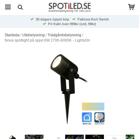
30 dagars öppet köp
Faktura Kort Swish
Fri frakt över 999kr (ord. 99kr)
Startsida
/
Utebelysning
/
Trädgårdsbelysning
/
Nova spotlight på spjut 6W 2700-6000K - LightsOn