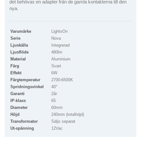
det behövas en adapter från de gamla kontakterna till den
nya.
Varumärke
LightsOn
Serie
Nova
Ljuskälla
Integrerad
Ljusflöde
480lm
Material
Aluminium
Färg
Svart
Effekt
6W
Färgtemperatur
2700-6500K
Spridningsvinkel
40°
Garanti
2år
IP-klass
65
Diameter
60mm
Höjd
240mm (totalhöjd)
Transformator
Säljs separat
Ut-spänning
12Vac