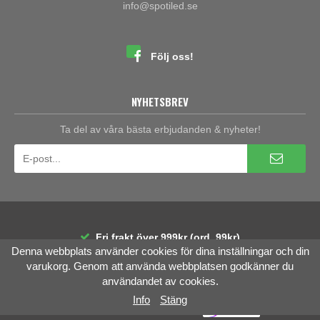
info@spotiled.se
Följ oss!
NYHETSBREV
Ta del av våra bästa erbjudanden & nyheter!
Fri frakt över 999kr (ord. 99kr)
Denna webbplats använder cookies för dina inställningar och din
30 dagars öppet köp
Räntefri delbetalning
varukorg. Genom att använda webbplatsen godkänner du
användandet av cookies.
Info
Stäng