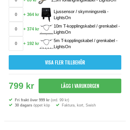
Ljussensor / skymningsrelä -
+
364 kr
LightsOn
10m T-kopplingskabel / grenkabel -
+
374 kr
LightsOn
5m T-kopplingskabel / grenkabel -
+
192 kr
LightsOn
VISA FLER TILLBEHÖR
799 kr
LÄGG I VARUKORGEN
Fri frakt över 999 kr
(ord. 99 kr)
30 dagars
öppet köp
Faktura, kort, Swish