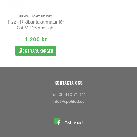
RENDL LIGHT STUDIO
Fizz - Riktbar takarmatur för
3st MR16 spotlight
1 200 kr
LÄGG I VARUKORGEN
KONTAKTA OSS
Tel. 08 410 71 111
info@spotiled.se
Följ oss!