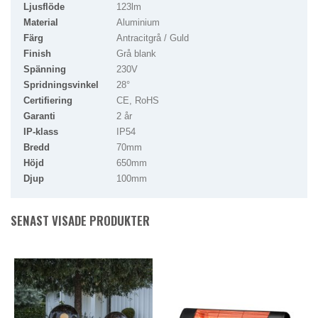
Ljusflöde
123lm
Material
Aluminium
Färg
Antracitgrå / Guld
Finish
Grå blank
Spänning
230V
Spridningsvinkel
28°
Certifiering
CE, RoHS
Garanti
2 år
IP-klass
IP54
Bredd
70mm
Höjd
650mm
Djup
100mm
SENAST VISADE PRODUKTER