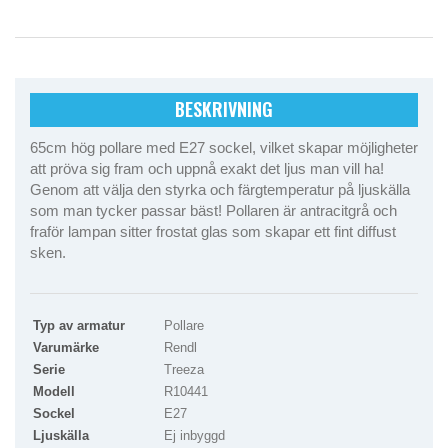
BESKRIVNING
65cm hög pollare med E27 sockel, vilket skapar möjligheter
att pröva sig fram och uppnå exakt det ljus man vill ha!
Genom att välja den styrka och färgtemperatur på ljuskälla
som man tycker passar bäst! Pollaren är antracitgrå och
fraför lampan sitter frostat glas som skapar ett fint diffust
sken.
Typ av armatur
Pollare
Varumärke
Rendl
Serie
Treeza
Modell
R10441
Sockel
E27
Ljuskälla
Ej inbyggd