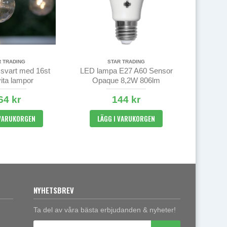
R TRADING
STAR TRADING
 svart med 16st
LED lampa E27 A60 Sensor
ita lampor
Opaque 8,2W 806lm
64 kr
144 kr
 VARUKORGEN
LÄGG I VARUKORGEN
NYHETSBREV
Ta del av våra bästa erbjudanden & nyheter!