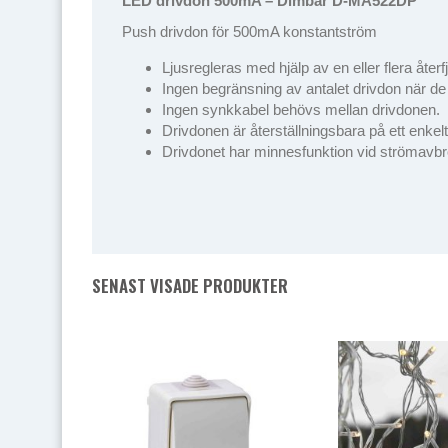
LED drivdon 500mA – Dimbar D-MA522DP
Push drivdon för 500mA konstantström
Ljusregleras med hjälp av en eller flera åter
Ingen begränsning av antalet drivdon när de
Ingen synkkabel behövs mellan drivdonen.
Drivdonen är återställningsbara på ett enkelt
Drivdonet har minnesfunktion vid strömavbr
SENAST VISADE PRODUKTER