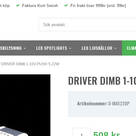
t köp
Faktura Kort Swish
Fri frakt över 999kr (ord. 99kr)
SBELYSNING
LED SPOTLIGHTS
LED LJUSKÄLLOR
ELMA
/
DRIVER DIMB 1-10V PUSH 5-22W
DRIVER DIMB 1-
Artikelnummer:
D-MA522DP
508 kr