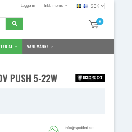
Logga in
Inkl. moms
0
TERIAL
VARUMÄRKE
10V PUSH 5-22W
info@spotiled.se