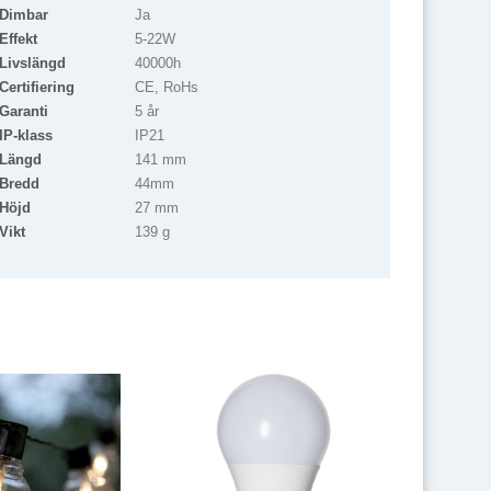
Dimbar
Ja
Effekt
5-22W
Livslängd
40000h
Certifiering
CE, RoHs
Garanti
5 år
IP-klass
IP21
Längd
141 mm
Bredd
44mm
Höjd
27 mm
Vikt
139 g