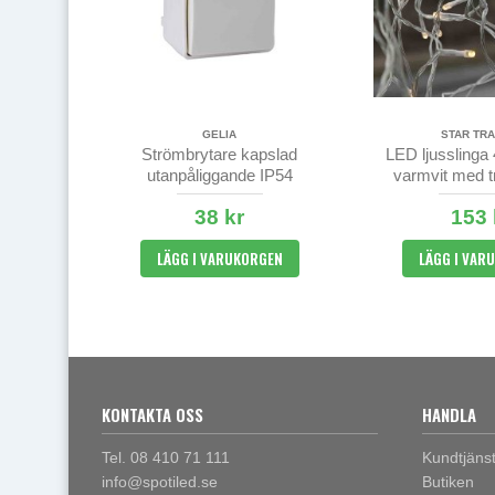
GELIA
STAR TRA
Strömbrytare kapslad
LED ljusslinga
utanpåliggande IP54
varmvit med t
kabe
38 kr
153 
LÄGG I VARUKORGEN
LÄGG I VAR
KONTAKTA OSS
HANDLA
Tel. 08 410 71 111
Kundtjäns
info@spotiled.se
Butiken