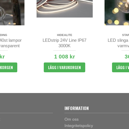
DING
HIDEALITE
STA
 40st lampor
LEDstrip 24V Line IP67
LED slinga
ransparent
3000K
varmv
l
kr
1 008 kr
3
UKORGEN
LÄGG I VARUKORGEN
LÄGG I
INFORMATION
t
Om oss
Integritetspolicy