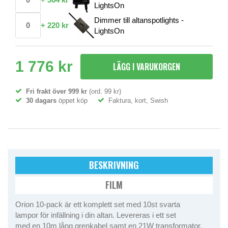
LightsOn
Dimmer till altanspotlights -
+
220 kr
LightsOn
1 776 kr
LÄGG I VARUKORGEN
Fri frakt över 999 kr
(ord. 99 kr)
30 dagars
öppet köp
Faktura, kort, Swish
BESKRIVNING
FILM
Orion 10-pack är ett komplett set med 10st svarta
lampor för infällning i din altan. Levereras i ett set
med en 10m lång grenkabel samt en 21W transformator.