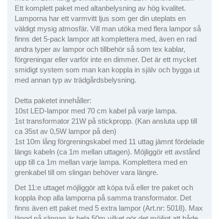
Ett komplett paket med altanbelysning av hög kvalitet.
Lamporna har ett varmvitt ljus som ger din uteplats en
väldigt mysig atmosfär. Vill man utöka med flera lampor så
finns det 5-pack lampor att komplettera med, även en rad
andra typer av lampor och tillbehör så som tex kablar,
förgreningar eller varför inte en dimmer. Det är ett mycket
smidigt system som man kan koppla in själv och bygga ut
med annan typ av trädgårdsbelysning.
Detta paketet innehåller:
10st LED-lampor med 70 cm kabel på varje lampa.
1st transformator 21W på stickpropp. (Kan ansluta upp till
ca 35st av 0,5W lampor på den)
1st 10m lång förgreningskabel med 11 uttag jämnt fördelade
längs kabeln (ca 1m mellan uttagen). Möjliggör ett avstånd
upp till ca 1m mellan varje lampa. Komplettera med en
grenkabel till om slingan behöver vara längre.
Det 11:e uttaget möjliggör att köpa två eller tre paket och
koppla ihop alla lamporna på samma transformator. Det
finns även ett paket med 5 extra lampor (Art.nr: 5018). Max
längd på slingan är hela 50m vilket gör det möjligt att både