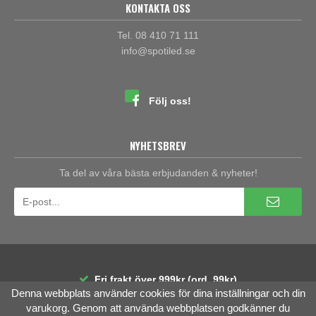
KONTAKTA OSS
Tel. 08 410 71 111
info@spotiled.se
Följ oss!
NYHETSBREV
Ta del av våra bästa erbjudanden & nyheter!
Fri frakt över 999kr (ord. 99kr)
Denna webbplats använder cookies för dina inställningar och din
30 dagars öppet köp
Räntefri delbetalning
varukorg. Genom att använda webbplatsen godkänner du