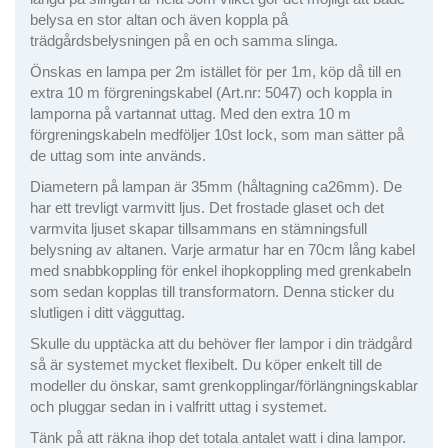
belysa en stor altan och även koppla på
trädgårdsbelysningen på en och samma slinga.
Önskas en lampa per 2m istället för per 1m, köp då till en
extra 10 m förgreningskabel (Art.nr: 5047) och koppla in
lamporna på vartannat uttag. Med den extra 10 m
förgreningskabeln medföljer 10st lock, som man sätter på
de uttag som inte används.
Diametern på lampan är 35mm (håltagning ca26mm). De
har ett trevligt varmvitt ljus. Det frostade glaset och det
varmvita ljuset skapar tillsammans en stämningsfull
belysning av altanen. Varje armatur har en 70cm lång kabel
med snabbkoppling för enkel ihopkoppling med grenkabeln
som sedan kopplas till transformatorn. Denna sticker du
slutligen i ditt vägguttag.
Skulle du upptäcka att du behöver fler lampor i din trädgård
så är systemet mycket flexibelt. Du köper enkelt till de
modeller du önskar, samt grenkopplingar/förlängningskablar
och pluggar sedan in i valfritt uttag i systemet.
Tänk på att räkna ihop det totala antalet watt i dina lampor.