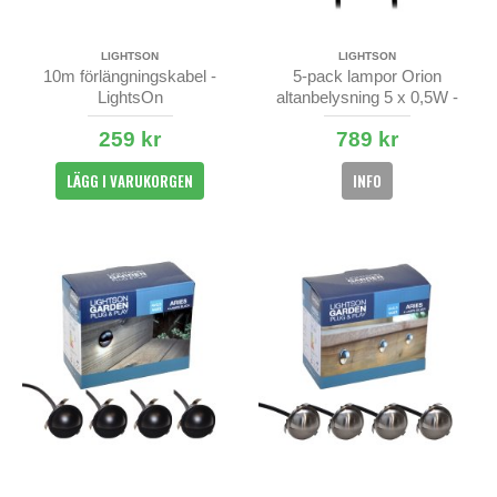
LIGHTSON
LIGHTSON
10m förlängningskabel -
5-pack lampor Orion
LightsOn
altanbelysning 5 x 0,5W -
LightsOn
259 kr
789 kr
LÄGG I VARUKORGEN
INFO