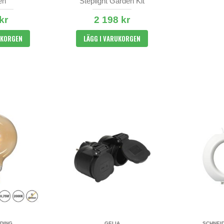
en
Steplight Garden Kit
kr
2 198 kr
UKORGEN
LÄGG I VARUKORGEN
DING
GELIA
SCHNEI