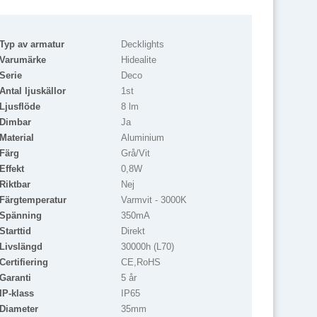
Typ av armatur
Decklights
Varumärke
Hidealite
Serie
Deco
Antal ljuskällor
1st
Ljusflöde
8 lm
Dimbar
Ja
Material
Aluminium
Färg
Grå/Vit
Effekt
0,8W
Riktbar
Nej
Färgtemperatur
Varmvit - 3000K
Spänning
350mA
Starttid
Direkt
Livslängd
30000h (L70)
Certifiering
CE,RoHS
Garanti
5 år
IP-klass
IP65
Diameter
35mm