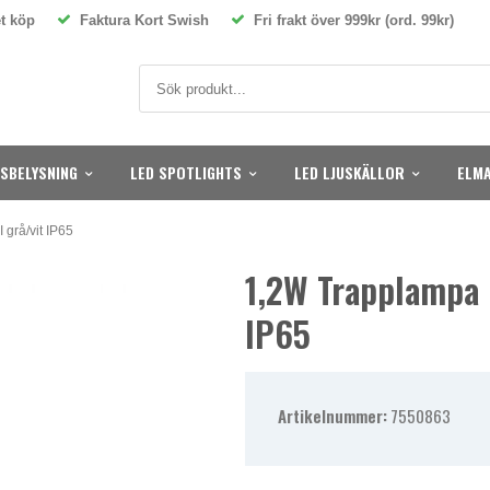
t köp
Faktura Kort Swish
Fri frakt över 999kr (ord. 99kr)
SBELYSNING
LED SPOTLIGHTS
LED LJUSKÄLLOR
ELMA
 grå/vit IP65
1,2W Trapplampa 
IP65
Artikelnummer:
7550863