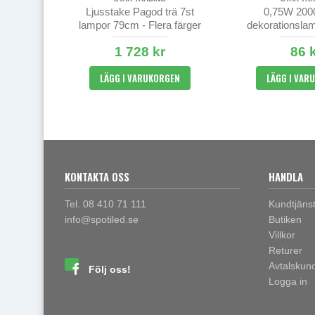
Ljusstake Pagod trä 7st
0,75W 200
lampor 79cm - Flera färger
dekorationsla
Soft Glow - ambe
1 728 kr
86 
LÄGG I VARUKORGEN
LÄGG I VAR
KONTAKTA OSS
HANDLA
Tel. 08 410 71 111
Kundtjäns
info@spotiled.se
Butiken
Villkor
Returer
Avtalskun
Följ oss!
Logga in