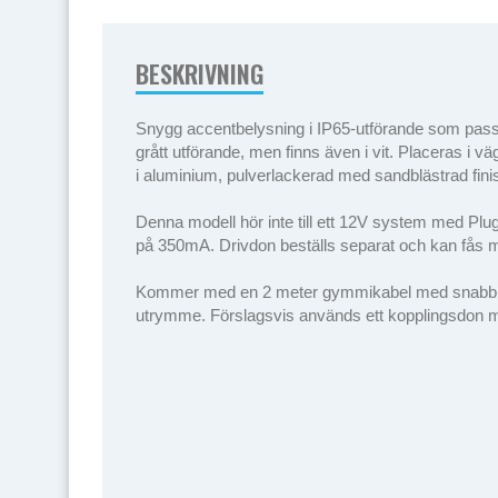
BESKRIVNING
Snygg accentbelysning i IP65-utförande som passar
grått utförande, men finns även i vit. Placeras i 
i aluminium, pulverlackerad med sandblästrad fini
Denna modell hör inte till ett 12V system med Plug
på 350mA. Drivdon beställs separat och kan fås med
Kommer med en 2 meter gymmikabel med snabbkonta
utrymme. Förslagsvis används ett kopplingsdon m