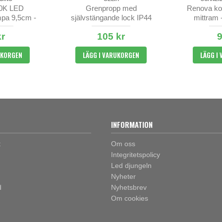
0K LED
Grenpropp med
Renova ko
mpa 9,5cm -
självstängande lock IP44
mittram -
r - ej dimbar
kr
105 kr
9
UKORGEN
LÄGG I VARUKORGEN
LÄGG I
INFORMATION
t
Om oss
Integritetspolicy
Led djungeln
Nyheter
d
Nyhetsbrev
Om cookies