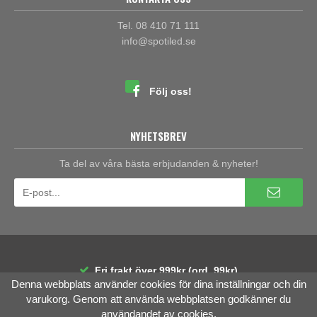
Tel. 08 410 71 111
info@spotiled.se
Följ oss!
NYHETSBREV
Ta del av våra bästa erbjudanden & nyheter!
Fri frakt över 999kr (ord. 99kr)
Denna webbplats använder cookies för dina inställningar och din
30 dagars öppet köp
Räntefri delbetalning
varukorg. Genom att använda webbplatsen godkänner du
användandet av cookies.