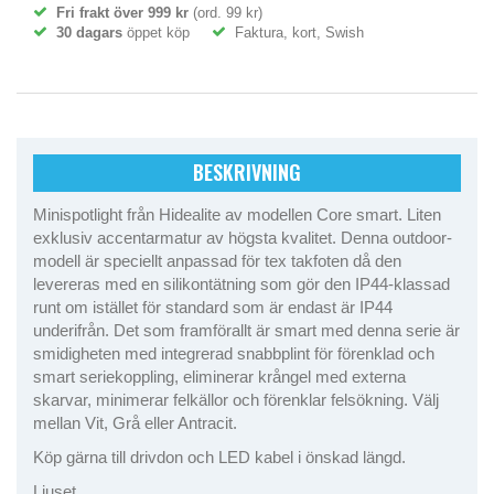
Fri frakt över 999 kr
(ord. 99 kr)
30 dagars
öppet köp
Faktura, kort, Swish
BESKRIVNING
Minispotlight från Hidealite av modellen Core smart. Liten
exklusiv accentarmatur av högsta kvalitet. Denna outdoor-
modell är speciellt anpassad för tex takfoten då den
levereras med en silikontätning som gör den IP44-klassad
runt om istället för standard som är endast är IP44
underifrån. Det som framförallt är smart med denna serie är
smidigheten med integrerad snabbplint för förenklad och
smart seriekoppling, eliminerar krångel med externa
skarvar, minimerar felkällor och förenklar felsökning. Välj
mellan Vit, Grå eller Antracit.
Köp gärna till drivdon och LED kabel i önskad längd.
Ljuset