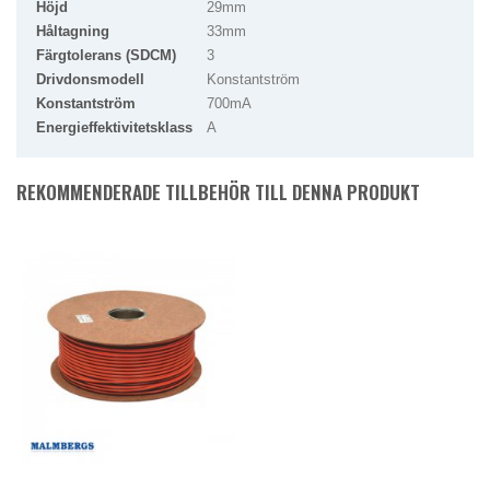
Höjd
29mm
Håltagning
33mm
Färgtolerans (SDCM)
3
Drivdonsmodell
Konstantström
Konstantström
700mA
Energieffektivitetsklass
A
REKOMMENDERADE TILLBEHÖR TILL DENNA PRODUKT