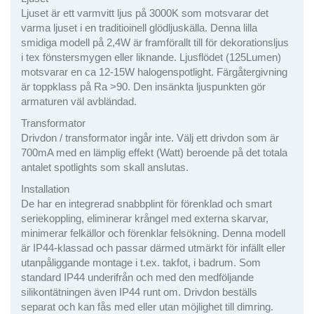
Ljuset är ett varmvitt ljus på 3000K som motsvarar det
varma ljuset i en traditioinell glödljuskälla. Denna lilla
smidiga modell på 2,4W är framförallt till för dekorationsljus
i tex fönstersmygen eller liknande. Ljusflödet (125Lumen)
motsvarar en ca 12-15W halogenspotlight. Färgåtergivning
är toppklass på Ra >90. Den insänkta ljuspunkten gör
armaturen väl avbländad.
Transformator
Drivdon / transformator ingår inte. Välj ett drivdon som är
700mA med en lämplig effekt (Watt) beroende på det totala
antalet spotlights som skall anslutas.
Installation
De har en integrerad snabbplint för förenklad och smart
seriekoppling, eliminerar krångel med externa skarvar,
minimerar felkällor och förenklar felsökning. Denna modell
är IP44-klassad och passar därmed utmärkt för infällt eller
utanpåliggande montage i t.ex. takfot, i badrum. Som
standard IP44 underifrån och med den medföljande
silikontätningen även IP44 runt om. Drivdon beställs
separat och kan fås med eller utan möjlighet till dimring.