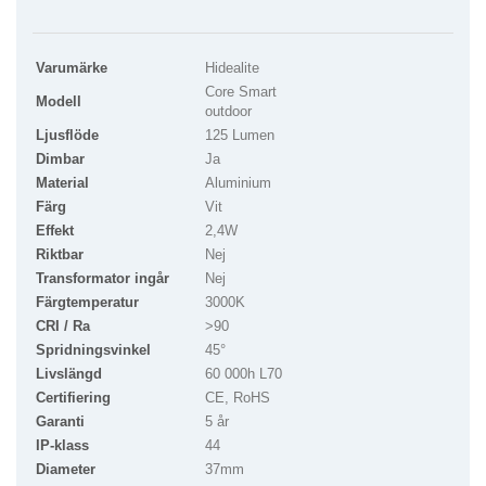
Varumärke
Hidealite
Core Smart
Modell
outdoor
Ljusflöde
125 Lumen
Dimbar
Ja
Material
Aluminium
Färg
Vit
Effekt
2,4W
Riktbar
Nej
Transformator ingår
Nej
Färgtemperatur
3000K
CRI / Ra
>90
Spridningsvinkel
45°
Livslängd
60 000h L70
Certifiering
CE, RoHS
Garanti
5 år
IP-klass
44
Diameter
37mm