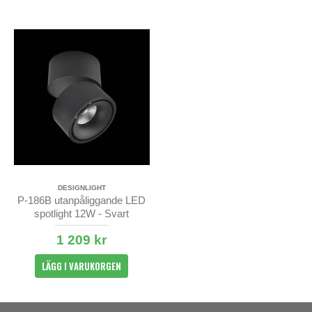
DESIGNLIGHT
P-186B utanpåliggande LED
spotlight 12W - Svart
1 209 kr
LÄGG I VARUKORGEN