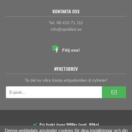
KONTAKTA OSS
Tel. 08 410 71 111
info@spotiled.se
Följ oss!
NYHETSBREV
Ta del av våra bästa erbjudanden & nyheter!
Fri frakt över 999kr (ord. 99kr)
Denna webbplats använder cookies för dina inställningar och din
30 dagars öppet köp
Räntefri delbetalning