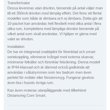
Transformator
Dessa levereras utan drivdon, beroende på antal väljer man
till ett 350mA drivdon med lämplig effekt. Det finns ett flertal
modeller som både är dimbara och ej dimbara. Detta gör att
10-packet kan användas helt flexibelt med olika antal i flera
olika rum, komplettera med lämpliga drivdon beroende på
vilket antal som skall användas. Vi hjälper er gärna med
valet av drivdon.
Installation
De har en integrerad snabbplint för förenklad och smart
seriekoppling, eliminerar krångel med externa skarvar,
minimerar felkällor och förenklar felsökning. Denna modell
är IP44-klassad och är därmed också godkända att
användas i våtutrymmen som tex badrum men även
perfekt för möbler eller fönstersmyg. Fungerar givetvis
även bra i husets övriga rum.
Kan även moteras utanpåliggande med tillbehöret
Distansring Core Smart.