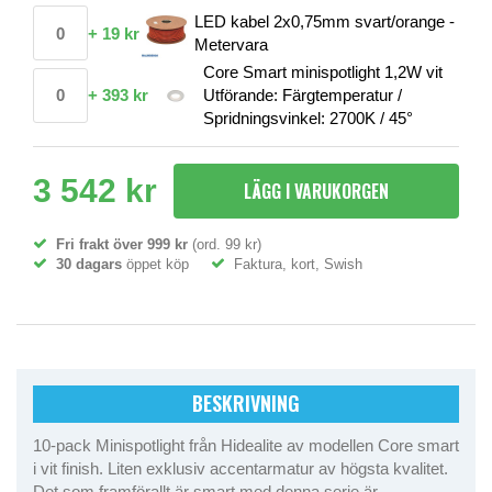
LED kabel 2x0,75mm svart/orange -
+
19 kr
Metervara
Core Smart minispotlight 1,2W vit
+
393 kr
Utförande: Färgtemperatur /
Spridningsvinkel: 2700K / 45°
3 542 kr
LÄGG I VARUKORGEN
Fri frakt över 999 kr
(ord. 99 kr)
30 dagars
öppet köp
Faktura, kort, Swish
BESKRIVNING
10-pack Minispotlight från Hidealite av modellen Core smart
i vit finish. Liten exklusiv accentarmatur av högsta kvalitet.
Det som framförallt är smart med denna serie är