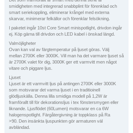
smidigheten med integrerad snabbplint för förenklad och
smart seriekoppling, eliminerar krångel med externa
skarvar, minimerar felkällor och förenklar felsökning.
I paketet ingår 10st Core Smart minispotlight, drivdon ingår
ej. Köp gärna till drivdon och LED kabel i önskad längd.
Valmöjligheter
Ovan kan val av färgtemperatur på ljuset göras. Välj
mellan 2700K eller 3000K. Vill man ha det varmare ljuset så
är 2700K valet för dig, 3000K ger ett varmvitt men något
vitare och piggare ljus.
Ljuset
Ljuset är ett varmvitt ljus på antingen 2700K eller 3000K
som motsvarar det varma ljuset i en traditioinell
glödljuskälla. Denna lilla smidiga modell på 1,2W är
framförallt till för dekorationsljus i tex fönstersmygen eller
liknande. Ljusflödet (60Lumen) motsvarar en ca 6W
halogenspotlight. Färgåtergivning är toppklass på Ra
>90. Den insänkta ljuspunkten gör armaturen väl
avbländad.