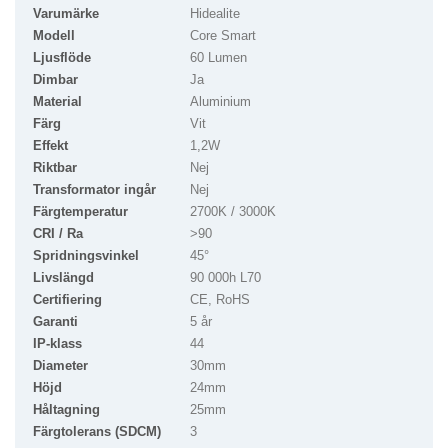
Varumärke
Hidealite
Modell
Core Smart
Ljusflöde
60 Lumen
Dimbar
Ja
Material
Aluminium
Färg
Vit
Effekt
1,2W
Riktbar
Nej
Transformator ingår
Nej
Färgtemperatur
2700K / 3000K
CRI / Ra
>90
Spridningsvinkel
45°
Livslängd
90 000h L70
Certifiering
CE, RoHS
Garanti
5 år
IP-klass
44
Diameter
30mm
Höjd
24mm
Håltagning
25mm
Färgtolerans (SDCM)
3