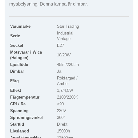
mysbelysning. Denna lampa är dimbar.
Varumärke
Star Trading
Industrial
Serie
Vintage
Sockel
E27
Motsvarar i W ca
10/20W
(Halogen)
Ljusflöde
45lm/220Lm
Dimbar
Ja
Rökfärgad /
Färg
Amber
Effekt
1,7/4,5W
Färgtemperatur
2100/2200K
CRI / Ra
>90
Spänning
230V
Spridningsvinkel
360°
Starttid
Direkt
Livslängd
15000h
Antal tändcykler
12500ggr