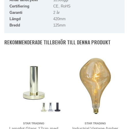
Certifiering
CE, RoHS
Garanti
2 år
Längd
420mm
Bredd
125mm
REKOMMENDERADE TILLBEHÖR TILL DENNA PRODUKT
STAR TRADING
STAR TRADING
Lampfot Glans 17cm med
Industrial Vintage Amber