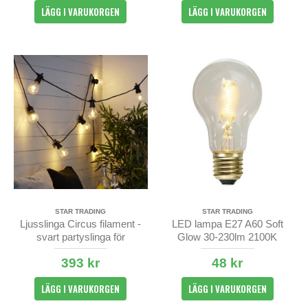
LÄGG I VARUKORGEN
LÄGG I VARUKORGEN
STAR TRADING
STAR TRADING
Ljusslinga Circus filament -
LED lampa E27 A60 Soft
svart partyslinga för
Glow 30-230lm 2100K
utomhusbruk med 10st
393 kr
48 kr
lampor
LÄGG I VARUKORGEN
LÄGG I VARUKORGEN