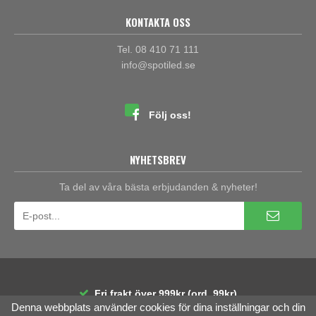
KONTAKTA OSS
Tel. 08 410 71 111
info@spotiled.se
Följ oss!
NYHETSBREV
Ta del av våra bästa erbjudanden & nyheter!
Fri frakt över 999kr (ord. 99kr)
Denna webbplats använder cookies för dina inställningar och din
30 dagars öppet köp
Räntefri delbetalning