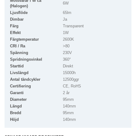
Motsvarar i W ca
6W
(Halogen)
Ljusflöde
65lm
Dimbar
Ja
Färg
Transparent
Effekt
1W
Färgtemperatur
2600K
CRI / Ra
>80
Spänning
230V
Spridningsvinkel
360°
Starttid
Direkt
Livslängd
15000h
Antal tändcykler
12500ggr
Certifiering
CE, RoHS
Garanti
2 år
Diameter
95mm
Längd
140mm
Bredd
95mm
Höjd
140mm