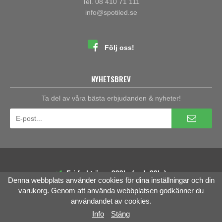
Tel. 08 410 71 111
info@spotiled.se
Följ oss!
NYHETSBREV
Ta del av våra bästa erbjudanden & nyheter!
Fri frakt över 999kr (ord. 99kr)
Denna webbplats använder cookies för dina inställningar och din
30 dagars öppet köp
Räntefri delbetalning
varukorg. Genom att använda webbplatsen godkänner du
användandet av cookies.
Info
Stäng