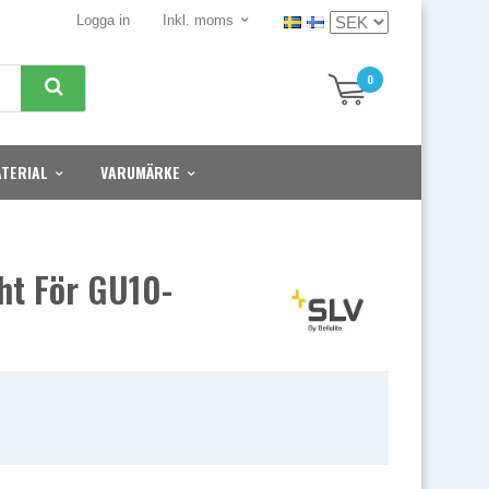
Logga in
Inkl. moms
0
TERIAL
VARUMÄRKE
ht För GU10-