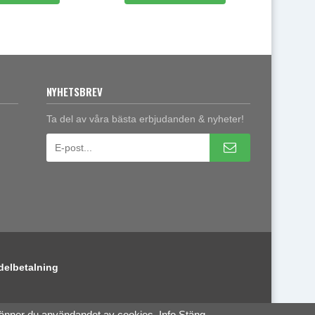
NYHETSBREV
Ta del av våra bästa erbjudanden & nyheter!
delbetalning
känner du användandet av cookies.
Info
Stäng