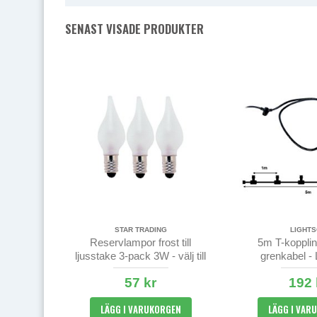
SENAST VISADE PRODUKTER
STAR TRADING
LIGHT
Reservlampor frost till
5m T-kopplin
ljusstake 3-pack 3W - välj till
grenkabel -
5 eller 7 armar
57 kr
192 
LÄGG I VARUKORGEN
LÄGG I VAR