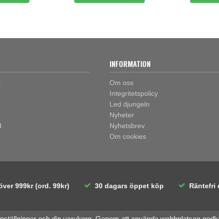
INFORMATION
t
Om oss
Integritetspolicy
Led djungeln
Nyheter
d
Nyhetsbrev
Om cookies
över 999kr (ord. 99kr)
30 dagars öppet köp
Räntefri 
inställningar och din varukorg. Genom att använda webbplatsen god