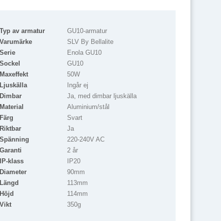
Typ av armatur
GU10-armatur
Varumärke
SLV By Bellalite
Serie
Enola GU10
Sockel
GU10
Maxeffekt
50W
Ljuskälla
Ingår ej
Dimbar
Ja, med dimbar ljuskälla
Material
Aluminium/stål
Färg
Svart
Riktbar
Ja
Spänning
220-240V AC
Garanti
2 år
IP-klass
IP20
Diameter
90mm
Längd
113mm
Höjd
114mm
Vikt
350g