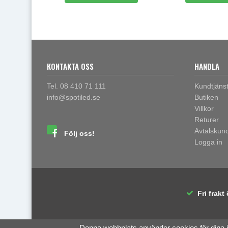
KONTAKTA OSS
HANDLA
Tel. 08 410 71 111
Kundtjäns
info@spotiled.se
Butiken
Villkor
Returer
Avtalskun
Följ oss!
Logga in
Fri frakt 
Denna webbplats använder cookies för dina 