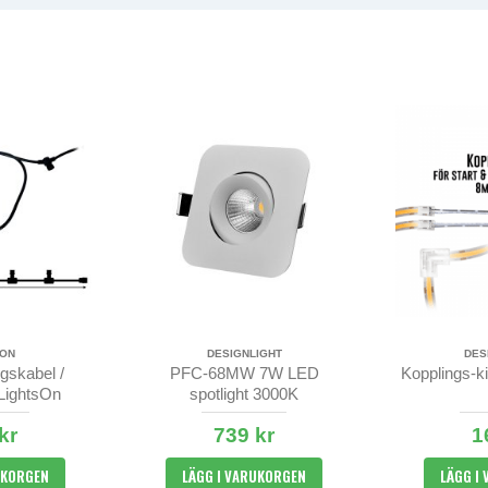
SON
DESIGNLIGHT
DES
gskabel /
PFC-68MW 7W LED
Kopplings-ki
 LightsOn
spotlight 3000K
kr
739 kr
1
UKORGEN
LÄGG I VARUKORGEN
LÄGG I