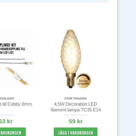
IGNLIGHT
STAR TRADING
t till Cobby 8mm
4,5W Decoration LED
filament lampa TC35 E14
sockel 470lm - dimbar
63 kr
59 kr
 VARUKORGEN
LÄGG I VARUKORGEN