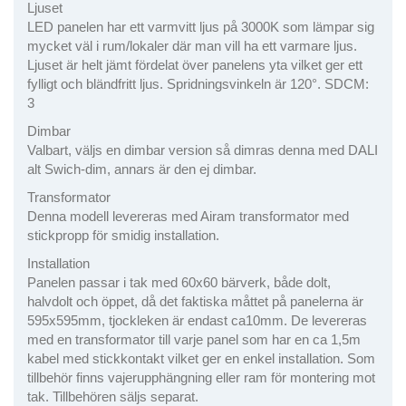
Ljuset
LED panelen har ett varmvitt ljus på 3000K som lämpar sig
mycket väl i rum/lokaler där man vill ha ett varmare ljus.
Ljuset är helt jämt fördelat över panelens yta vilket ger ett
fylligt och bländfritt ljus. Spridningsvinkeln är 120°. SDCM:
3
Dimbar
Valbart, väljs en dimbar version så dimras denna med DALI
alt Swich-dim, annars är den ej dimbar.
Transformator
Denna modell levereras med Airam transformator med
stickpropp för smidig installation.
Installation
Panelen passar i tak med 60x60 bärverk, både dolt,
halvdolt och öppet, då det faktiska måttet på panelerna är
595x595mm, tjockleken är endast ca10mm. De levereras
med en transformator till varje panel som har en ca 1,5m
kabel med stickkontakt vilket ger en enkel installation. Som
tillbehör finns vajerupphängning eller ram för montering mot
tak. Tillbehören säljs separat.