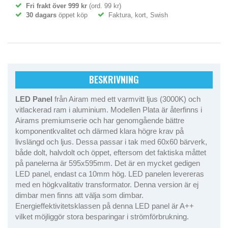
Fri frakt över 999 kr
(ord. 99 kr)
30 dagars
öppet köp
Faktura, kort, Swish
BESKRIVNING
LED Panel
från Airam med ett varmvitt ljus (3000K) och
vitlackerad ram i aluminium. Modellen Plata är återfinns i
Airams premiumserie och har genomgående bättre
komponentkvalitet och därmed klara högre krav på
livslängd och ljus. Dessa passar i tak med 60x60 bärverk,
både dolt, halvdolt och öppet, eftersom det faktiska måttet
på panelerna är 595x595mm. Det är en mycket gedigen
LED panel, endast ca 10mm hög. LED panelen levereras
med en högkvalitativ transformator. Denna version är ej
dimbar men finns att välja som dimbar.
Energieffektivitetsklassen på denna LED panel är A++
vilket möjliggör stora besparingar i strömförbrukning.