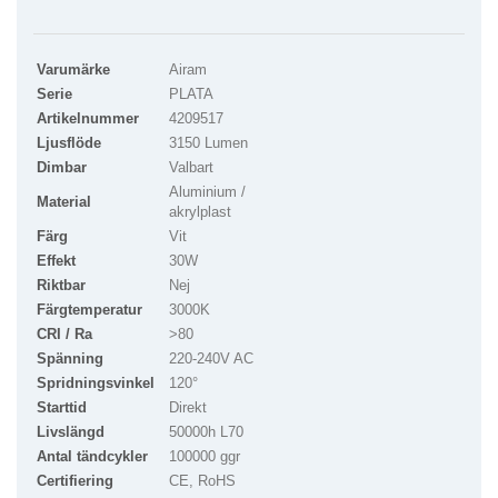
Varumärke
Airam
Serie
PLATA
Artikelnummer
4209517
Ljusflöde
3150 Lumen
Dimbar
Valbart
Aluminium /
Material
akrylplast
Färg
Vit
Effekt
30W
Riktbar
Nej
Färgtemperatur
3000K
CRI / Ra
>80
Spänning
220-240V AC
Spridningsvinkel
120°
Starttid
Direkt
Livslängd
50000h L70
Antal tändcykler
100000 ggr
Certifiering
CE, RoHS