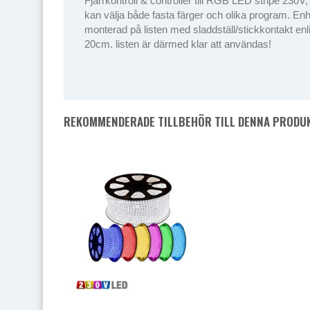
Fjärrkontroll & controller till RGB LED stripe 230V
kan välja både fasta färger och olika program. En
monterad på listen med sladdställ/stickkontakt enl
20cm. listen är därmed klar att användas!
REKOMMENDERADE TILLBEHÖR TILL DENNA PRODU