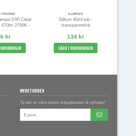
R TRADING
ILLBRUCK
ampa G95 Clear
Silikon 40ml tub -
 470lm 2700K -
transparent/vit
imbar
6 kr
134 kr
 VARUKORGEN
LÄGG I VARUKORGEN
NYHETSBREV
Ta del av våra bästa erbjudanden & nyheter!