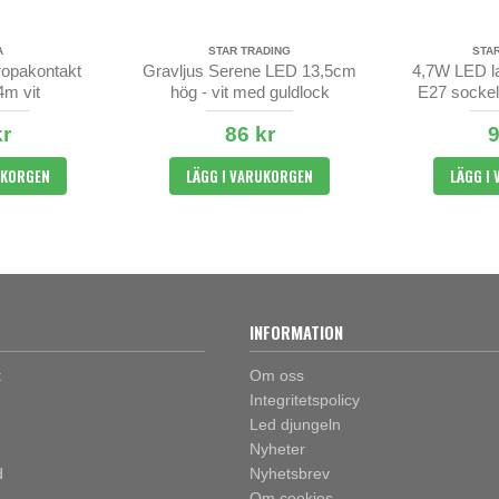
A
STAR TRADING
STA
ropakontakt
Gravljus Serene LED 13,5cm
4,7W LED l
4m vit
hög - vit med guldlock
E27 sockel
d
kr
86 kr
9
UKORGEN
LÄGG I VARUKORGEN
LÄGG I
INFORMATION
t
Om oss
Integritetspolicy
Led djungeln
Nyheter
d
Nyhetsbrev
Om cookies