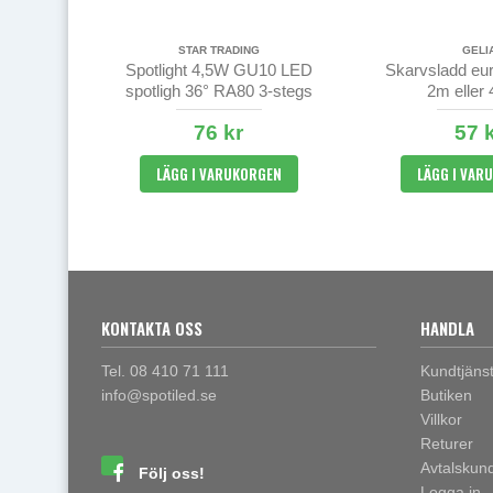
STAR TRADING
GELI
Spotlight 4,5W GU10 LED
Skarvsladd eu
spotligh 36° RA80 3-stegs
2m eller 
klickdimring
76 kr
57 
LÄGG I VARUKORGEN
LÄGG I VAR
KONTAKTA OSS
HANDLA
Tel. 08 410 71 111
Kundtjäns
info@spotiled.se
Butiken
Villkor
Returer
Avtalskun
Följ oss!
Logga in