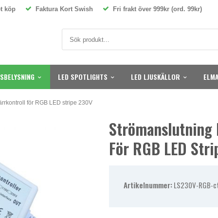
t köp
Faktura Kort Swish
Fri frakt över 999kr (ord. 99kr)
SBELYSNING
LED SPOTLIGHTS
LED LJUSKÄLLOR
ELMA
ärrkontroll för RGB LED stripe 230V
Strömanslutning 
För RGB LED Stri
Artikelnummer:
LS230V-RGB-ct