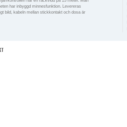
, fjärrkontrollen har en räckvidd på 15 meter. Man
heten har inbyggd minnesfunktion. Levereras
igt bild, kabeln mellan stickkontakt och dosa är
KT