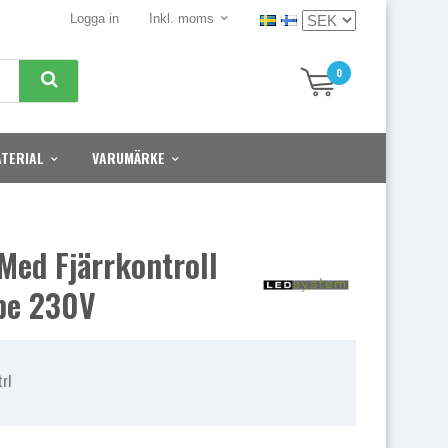
Logga in
Inkl. moms
0
TERIAL
VARUMÄRKE
Med Fjärrkontroll
pe 230V
rl