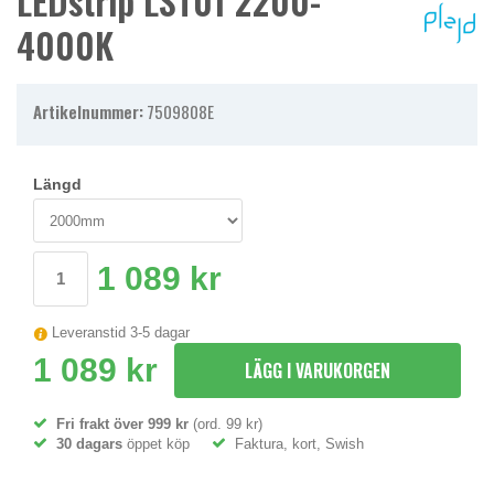
LEDstrip LST01 2200-
4000K
Artikelnummer:
7509808E
Längd
1 089 kr
Leveranstid 3-5 dagar
1 089 kr
LÄGG I VARUKORGEN
Fri frakt över 999 kr
(ord. 99 kr)
30 dagars
öppet köp
Faktura, kort, Swish