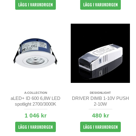
LÄGG I VARUKORGEN
LÄGG I VARUKORGEN
A-COLLECTION
DESIGNLIGHT
aLED+ ID 600 6,8W LED
DRIVER DIMB 1-10V PUSH
spotlight 2700/3000K
2-10W
1 046 kr
480 kr
LÄGG I VARUKORGEN
LÄGG I VARUKORGEN