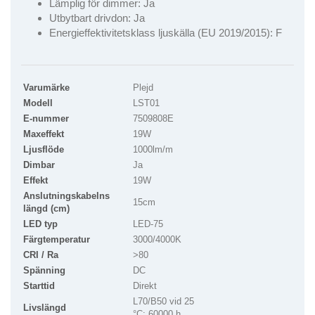
Lämplig för dimmer: Ja
Utbytbart drivdon: Ja
Energieffektivitetsklass ljuskälla (EU 2019/2015): F
Varumärke
Plejd
Modell
LST01
E-nummer
7509808E
Maxeffekt
19W
Ljusflöde
1000lm/m
Dimbar
Ja
Effekt
19W
Anslutningskabelns
15cm
längd (cm)
LED typ
LED-75
Färgtemperatur
3000/4000K
CRI / Ra
>80
Spänning
DC
Starttid
Direkt
L70/B50 vid 25
Livslängd
°C: 60000 h