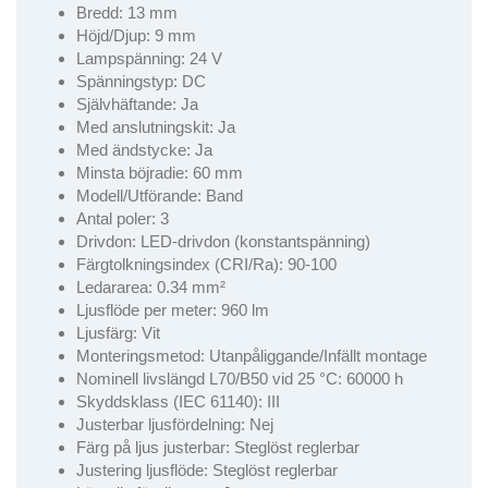
Bredd: 13 mm
Höjd/Djup: 9 mm
Lampspänning: 24 V
Spänningstyp: DC
Självhäftande: Ja
Med anslutningskit: Ja
Med ändstycke: Ja
Minsta böjradie: 60 mm
Modell/Utförande: Band
Antal poler: 3
Drivdon: LED-drivdon (konstantspänning)
Färgtolkningsindex (CRI/Ra): 90-100
Ledararea: 0.34 mm²
Ljusflöde per meter: 960 lm
Ljusfärg: Vit
Monteringsmetod: Utanpåliggande/Infällt montage
Nominell livslängd L70/B50 vid 25 °C: 60000 h
Skyddsklass (IEC 61140): III
Justerbar ljusfördelning: Nej
Färg på ljus justerbar: Steglöst reglerbar
Justering ljusflöde: Steglöst reglerbar