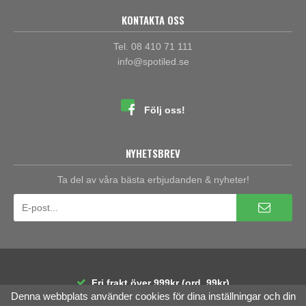
KONTAKTA OSS
Tel. 08 410 71 111
info@spotiled.se
Följ oss!
NYHETSBREV
Ta del av våra bästa erbjudanden & nyheter!
Fri frakt över 999kr (ord. 99kr)
Denna webbplats använder cookies för dina inställningar och din
30 dagars öppet köp
Räntefri delbetalning