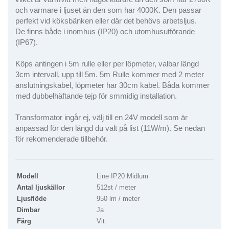
och varmare i ljuset än den som har 4000K. Den passar
perfekt vid köksbänken eller där det behövs arbetsljus.
De finns både i inomhus (IP20) och utomhusutförande
(IP67).
Köps antingen i 5m rulle eller per löpmeter, valbar längd
3cm intervall, upp till 5m. 5m Rulle kommer med 2 meter
anslutningskabel, löpmeter har 30cm kabel. Båda kommer
med dubbelhäftande tejp för smmidig installation.
Transformator ingår ej, välj till en 24V modell som är
anpassad för den längd du valt på list (11W/m). Se nedan
för rekomenderade tillbehör.
Modell
Line IP20 Midlum
Antal ljuskällor
512st / meter
Ljusflöde
950 lm / meter
Dimbar
Ja
Färg
Vit