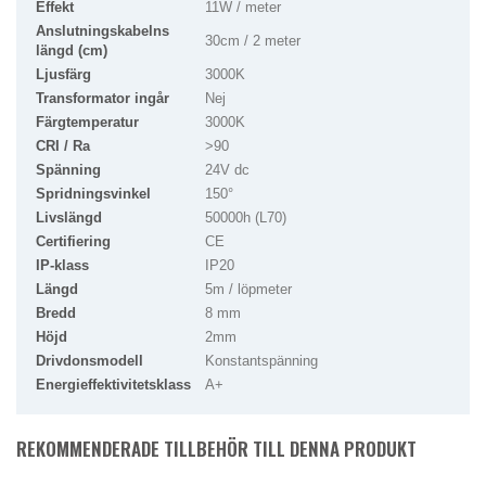
Effekt
11W / meter
Anslutningskabelns
30cm / 2 meter
längd (cm)
Ljusfärg
3000K
Transformator ingår
Nej
Färgtemperatur
3000K
CRI / Ra
>90
Spänning
24V dc
Spridningsvinkel
150°
Livslängd
50000h (L70)
Certifiering
CE
IP-klass
IP20
Längd
5m / löpmeter
Bredd
8 mm
Höjd
2mm
Drivdonsmodell
Konstantspänning
Energieffektivitetsklass
A+
REKOMMENDERADE TILLBEHÖR TILL DENNA PRODUKT