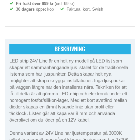
Fri frakt över 999 kr
(ord. 99 kr)
30 dagars
öppet köp
Faktura, kort, Swish
BESKRIVNING
LED strip 24V Line är en helt ny modell på LED list som
skapar ett sammanhängande ljus istället för de traditionella
listerna som har ljuspunkter. Detta skapar helt nya
möjlighter att skapa snygga installationer. Inga ljusprickar
på väggen längre när den installeras nära. Tekniken för att
få till detta är att gömma LED-chip och elektronik under ett
homogent fosfor/silikon-lager. Med ett kort avstånd mellan
dioder skapas en jämnt lysande linje utan profil eller
täcklock. Listen går att kapa var 8 mm och använda
överblivet om du löder på en 12V kabel.
Denna variant av 24V Line har ljustemperatur på 3000K
vilket är varmvitt men något klarare än den som har 2700K