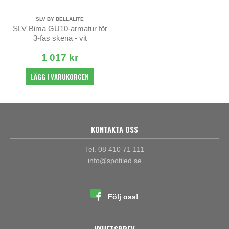
SLV BY BELLALITE
SLV Bima GU10-armatur för
3-fas skena - vit
1 017 kr
LÄGG I VARUKORGEN
KONTAKTA OSS
Tel. 08 410 71 111
info@spotiled.se
Följ oss!